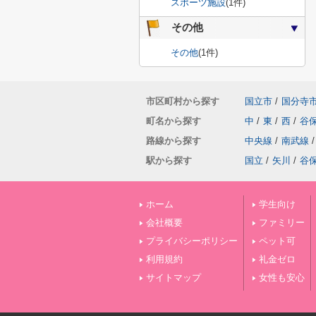
スポーツ施設
(1件)
その他
その他
(1件)
市区町村から探す
国立市
/
国分寺
町名から探す
中
/
東
/
西
/
谷
路線から探す
中央線
/
南武線
/
駅から探す
国立
/
矢川
/
谷
ホーム
学生向け
会社概要
ファミリー
プライバシーポリシー
ペット可
利用規約
礼金ゼロ
サイトマップ
女性も安心