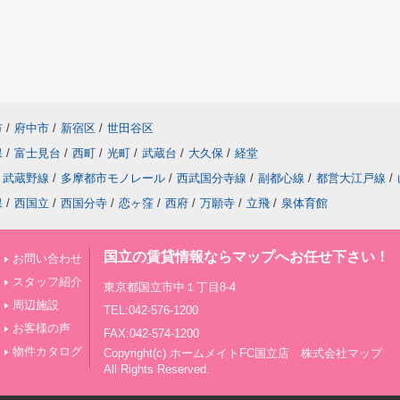
市
/
府中市
/
新宿区
/
世田谷区
保
/
富士見台
/
西町
/
光町
/
武蔵台
/
大久保
/
経堂
武蔵野線
/
多摩都市モノレール
/
西武国分寺線
/
副都心線
/
都営大江戸線
/
保
/
西国立
/
西国分寺
/
恋ヶ窪
/
西府
/
万願寺
/
立飛
/
泉体育館
国立の賃貸情報ならマップへお任せ下さい！
お問い合わせ
スタッフ紹介
東京都国立市中１丁目8-4
周辺施設
TEL:042-576-1200
お客様の声
FAX:042-574-1200
物件カタログ
Copyright(c) ホームメイトFC国立店 株式会社マップ
All Rights Reserved.