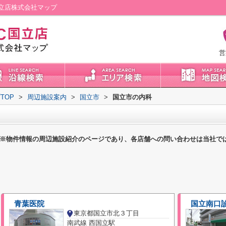
立店株式会社マップ
営
TOP
>
周辺施設案内
>
国立市
>
国立市の内科
※物件情報の周辺施設紹介のページであり、各店舗への問い合わせは当社で
青葉医院
国立南口
東京都国立市北３丁目
南武線 西国立駅