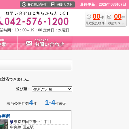
最終更新：2026年08月07日
00
00
件
件
最近見た物件
検討リスト
業時間：10：00～19：00
定休日：水曜日
は対応できません。
並び順：
4
1-4
該当公開件数
件
件表示
診療所
東京都国立市中１丁目
中央線 国立駅