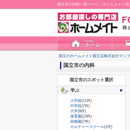
国立市の内科一覧ページ｜ホームメイト国
国立のホームメイト国立店株式会社マップ
国立市の内科
国立市のスポット選択
学ぶ
小学校
(11件)
中学校
(7件)
大学
(9件)
保育園
(13件)
幼稚園
(7件)
カルチャースクール
(1件)