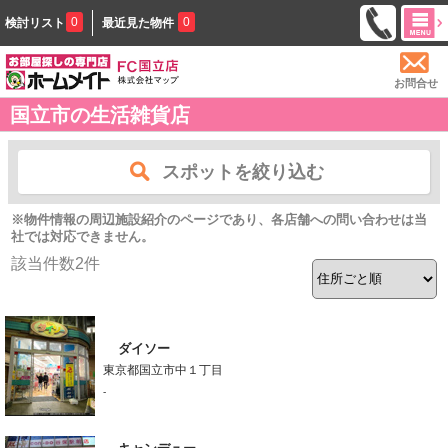
0
0
検討リスト
最近見た物件
お問合せ
国立市の生活雑貨店
スポットを絞り込む
※物件情報の周辺施設紹介のページであり、各店舗への問い合わせは当
社では対応できません。
該当件数
2
件
ダイソー
東京都国立市中１丁目
-