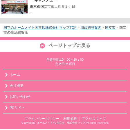
キャンデュー
東京都国立市富士見台２丁目
-
国立のホームメイト国立店株式会社マップTOP
>
周辺施設案内
>
国立市
>
国立
市の生活雑貨店
ページトップに戻る
営業時間:10：00～19：00
定休日:水曜日
ホーム
会社概要
お問い合わせ
PCサイト
プライバシーポリシー
利用規約
｜アクセスマップ
｜
Copyright(c) ホームメイトFC国立店 株式会社マップ All rights reserved.