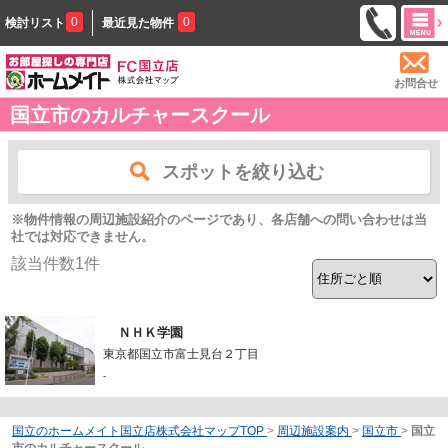
0
0
検討リスト
最近見た物件
お問合せ
国立市のカルチャースクール
スポットを絞り込む
※物件情報の周辺施設紹介のページであり、各店舗への問い合わせは当
社では対応できません。
該当件数
1
件
ＮＨＫ学園
東京都国立市富士見台２丁目
-
国立のホームメイト国立店株式会社マップTOP
>
周辺施設案内
>
国立市
>
国立
市のカルチャースクール