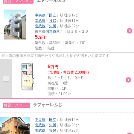
エトワール国立
賃貸｜マンション
中央線
「
国立
」駅 徒歩17分
南武線
「
谷保
」駅 徒歩11分
南武線
「
矢川
」駅 徒歩22分
東京都
国立市
東
４丁目２６－２６
5
万円
築年数：築36年 ｜募集中：
1室
階数：3階建
最上階の東南角部屋！陽当たりや風通しも良好の明るいお部屋です
5
万
円
(管理費・共益費 2,000円)
敷：1ヶ月｜礼：0ヶ月
所在階：3階
間取り：1K
面積：21.00㎡
ラフォーレふじ
賃貸｜アパート
中央線
「
国立
」駅 徒歩14分
南武線
「
矢川
」駅 徒歩20分
南武線
「
谷保
」駅 徒歩23分