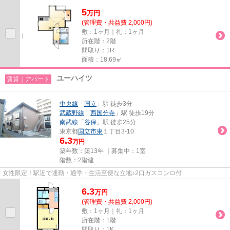
5
万
円
(管理費・共益費 2,000円)
敷：1ヶ月｜礼：1ヶ月
所在階：2階
間取り：1R
面積：18.69㎡
ユーハイツ
賃貸｜アパート
中央線
「
国立
」駅 徒歩3分
武蔵野線
「
西国分寺
」駅 徒歩19分
南武線
「
谷保
」駅 徒歩25分
東京都
国立市
東
１丁目3-10
6.3
万円
築年数：築13年 ｜募集中：
1室
階数：2階建
女性限定！駅近で通勤・通学・生活至便な立地♪2口ガスコンロ付
6.3
万
円
(管理費・共益費 2,000円)
敷：1ヶ月｜礼：1ヶ月
所在階：1階
間取り：1K