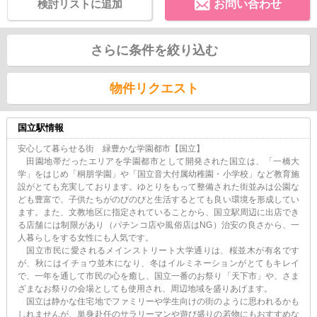
検討リストに追加
お問い合わせ
さらに条件を絞り込む
物件リクエスト
国立駅情報
安心して暮らせる街 緑豊かな学園都市【国立】
田園地帯だったエリアを学園都市として開発された国立は、「一橋大
学」をはじめ「桐朋学園」や「国立音大付属幼稚園・小学校」など教育施
設がとても充実しております。ゆとりをもって整備された街並みは公園な
ども豊富で、子供たちがのびのびと生活するとても良い環境を形成してい
ます。また、文教地区に指定されていることから、国立駅周辺に出店でき
る店舗には制限があり（パチンコ店や風俗店はNG）治安の良さから、一
人暮らしをする女性にも人気です。
国立市民に愛されるメインストリート大学通りは、桜並木が有名です
が、秋にはイチョウ並木になり、冬はイルミネーションがとてもキレイ
で、一年を通して市民の心を癒し、国立一番のお祭り「天下市」や、さま
ざまなお祭りの会場としても使用され、周辺地域を盛りあげます。
国立は静かな住宅地でファミリーや学生向けの街のように思われるかも
しれませんが、単身赴任のサラリーマンや遊び盛りの若物にもおすすめな