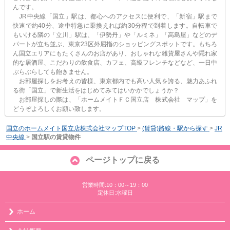
んです。
JR中央線「国立」駅は、都心へのアクセスに便利で、「新宿」駅まで
快速で約40分、途中特急に乗換えれば約30分程で到着します。自転車で
もいける隣の「立川」駅は、「伊勢丹」や「ルミネ」「高島屋」などのデ
パートが立ち並ぶ、東京23区外屈指のショッピングスポットです。もちろ
ん国立エリアにもたくさんのお店があり、おしゃれな雑貨屋さんや隠れ家
的な居酒屋、こだわりの飲食店、カフェ、高級フレンチなどなど、一日中
ぶらぶらしても飽きません。
お部屋探しをお考えの皆様、東京都内でも高い人気を誇る、魅力あふれ
る街「国立」で新生活をはじめてみてはいかかでしょうか？
お部屋探しの際は、「ホームメイトＦＣ国立店 株式会社 マップ」を
どうぞよろしくお願い致します。
国立のホームメイト国立店株式会社マップTOP
>
(賃貸)路線・駅から探す
>
JR
中央線
>
国立駅の賃貸物件
ページトップに戻る
営業時間:10：00～19：00
定休日:水曜日
ホーム