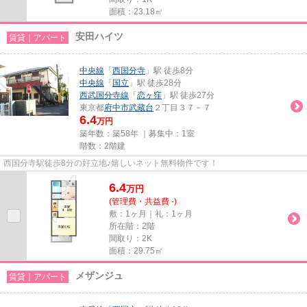
面積：23.18㎡
安田ハイツ
賃貸｜アパート
中央線
「
西国分寺
」駅 徒歩8分
中央線
「
国立
」駅 徒歩28分
西武国分寺線
「
恋ヶ窪
」駅 徒歩27分
東京都
府中市
武蔵台
２丁目３７－７
6.4
万円
築年数：築58年 ｜募集中：
1室
階数：2階建
西国分寺駅徒歩8分の好立地♪嬉しいネット無料物件です！
6.4
万
円
(管理費・共益費 -)
敷：1ヶ月｜礼：1ヶ月
所在階：2階
間取り：2K
面積：29.75㎡
メザンジュ
賃貸｜アパート