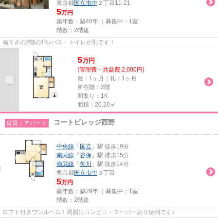
東京都
国立市
中
２丁目11-21
5
万円
築年数：築40年 ｜募集中：
1室
階数：2階建
南向きの2階の1K♪バス・トイレが別です！
5
万
円
(管理費・共益費 2,000円)
敷：1ヶ月｜礼：1ヶ月
所在階：2階
間取り：1K
面積：20.20㎡
コートビレッジ西野
賃貸｜アパート
中央線
「
国立
」駅 徒歩19分
南武線
「
谷保
」駅 徒歩15分
南武線
「
矢川
」駅 徒歩14分
東京都
国立市
中
３丁目
5
万円
築年数：築29年 ｜募集中：
1室
階数：2階建
ロフト付きワンルーム！周囲にコンビニ・スーパーあり便利です♪