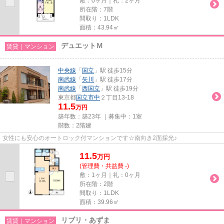
敷：0ヶ月｜礼：2ヶ月
所在階：7階
間取り：1LDK
面積：43.94㎡
デュエットＭ
賃貸｜マンション
中央線
「
国立
」駅 徒歩15分
南武線
「
矢川
」駅 徒歩17分
南武線
「
西国立
」駅 徒歩19分
東京都
国立市
中
２丁目13-18
11.5
万円
築年数：築23年 ｜募集中：
1室
階数：2階建
女性にも安心のオートロック付マンションです☆南向き2面採光♪
11.5
万
円
(管理費・共益費 -)
敷：1ヶ月｜礼：0ヶ月
所在階：2階
間取り：1LDK
面積：39.96㎡
リブリ・あずま
賃貸｜マンション