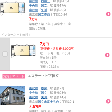
南武線
「
西国立
」駅 徒歩12分
中央線
「
国立
」駅 徒歩17分
南武線
「
矢川
」駅 徒歩20分
東京都
国立市
西
１丁目10-24
7
万円
築年数：築15年 ｜募集中：
1室
階数：2階建
インターネット無料！
7
万
円
(管理費・共益費 5,000円)
敷：0ヶ月｜礼：0ヶ月
所在階：1階
間取り：1R
面積：22.35㎡
エステートピア国立
賃貸｜アパート
南武線
「
谷保
」駅 徒歩7分
中央線
「
国立
」駅 徒歩23分
南武線
「
矢川
」駅 徒歩14分
東京都
国立市
富士見台
２丁目30-1
7.6
万円
築年数：築33年 ｜募集中：
1室