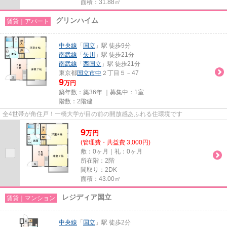
面積：31.88㎡
グリンハイム
賃貸｜アパート
中央線
「
国立
」駅 徒歩9分
南武線
「
矢川
」駅 徒歩21分
南武線
「
西国立
」駅 徒歩21分
東京都
国立市
中
２丁目５－47
9
万円
築年数：築36年 ｜募集中：
1室
階数：2階建
全4世帯が角住戸！一橋大学が目の前の開放感あふれる住環境です
9
万
円
(管理費・共益費 3,000円)
敷：0ヶ月｜礼：0ヶ月
所在階：2階
間取り：2DK
面積：43.00㎡
レジディア国立
賃貸｜マンション
中央線
「
国立
」駅 徒歩2分