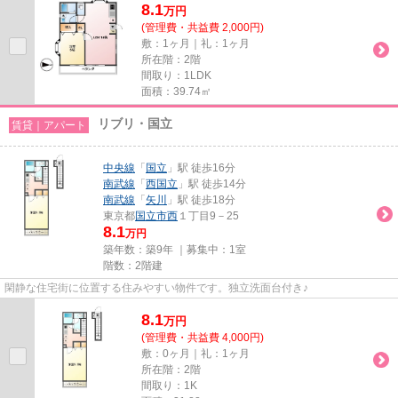
8.1
万
円
(管理費・共益費 2,000円)
敷：1ヶ月｜礼：1ヶ月
所在階：2階
間取り：1LDK
面積：39.74㎡
リブリ・国立
賃貸｜アパート
中央線
「
国立
」駅 徒歩16分
南武線
「
西国立
」駅 徒歩14分
南武線
「
矢川
」駅 徒歩18分
東京都
国立市
西
１丁目9－25
8.1
万円
築年数：築9年 ｜募集中：
1室
階数：2階建
閑静な住宅街に位置する住みやすい物件です。独立洗面台付き♪
8.1
万
円
(管理費・共益費 4,000円)
敷：0ヶ月｜礼：1ヶ月
所在階：2階
間取り：1K