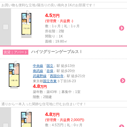
お買い物も便利な立地♪陽当りの良い南向き1Kのお部屋です！
4.5
万
円
(管理費・共益費 -)
敷：1ヶ月｜礼：1ヶ月
所在階：2階
間取り：1K
面積：19.80㎡
ハイツグリーンゲーブルスⅠ
賃貸｜アパート
中央線
「
国立
」駅 徒歩13分
南武線
「
谷保
」駅 徒歩20分
武蔵野線
「
西国分寺
」駅 徒歩21分
東京都
国立市
東
３丁目16-23
4.8
万円
築年数：築43年 ｜募集中：
1室
階数：2階建
通りから一本入った閑静な住宅地に佇むお住まいです！
4.8
万
円
(管理費・共益費 2,000円)
敷：4.5万円｜礼：0ヶ月