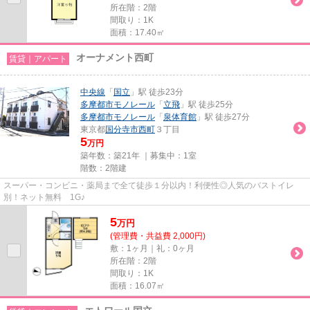
所在階：2階
間取り：1K
面積：17.40㎡
オーナメント西町
賃貸｜アパート
中央線
「
国立
」駅 徒歩23分
多摩都市モノレール
「
立飛
」駅 徒歩25分
多摩都市モノレール
「
泉体育館
」駅 徒歩27分
東京都
国分寺市
西町
３丁目
5
万円
築年数：築21年 ｜募集中：
1室
階数：2階建
スーパー・コンビニ・薬局まで全て徒歩１分以内！利便性◎人気のバストイレ
別！ネット無料 1G♪
5
万
円
(管理費・共益費 2,000円)
敷：1ヶ月｜礼：0ヶ月
所在階：2階
間取り：1K
面積：16.07㎡