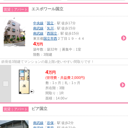
エスポワール国立
賃貸｜アパート
中央線
「
国立
」駅 徒歩17分
南武線
「
矢川
」駅 徒歩15分
南武線
「
西国立
」駅 徒歩15分
東京都
国立市
西
２丁目１９－４４
4
万円
築年数：築32年 ｜募集中：
1室
階数：3階建
鉄骨造3階建てマンションの最上階♪使いやすい間取りです！
4
万
円
(管理費・共益費 2,000円)
敷：1ヶ月｜礼：1ヶ月
所在階：3階
間取り：1R
面積：14.00㎡
ピア国立
賃貸｜アパート
南武線
「
谷保
」駅 徒歩2分
南武線
「
西府
」駅 徒歩21分