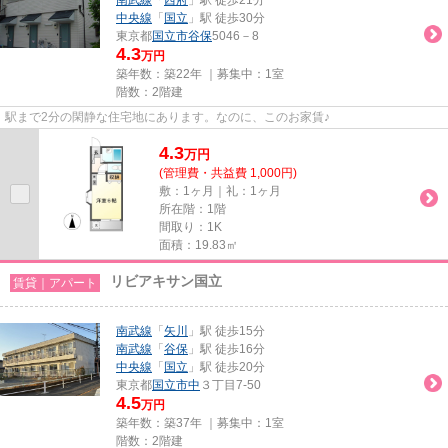
中央線
「
国立
」駅 徒歩30分
東京都
国立市
谷保
5046－8
4.3
万円
築年数：築22年 ｜募集中：
1室
階数：2階建
駅まで2分の閑静な住宅地にあります。なのに、このお家賃♪
4.3
万
円
(管理費・共益費 1,000円)
敷：1ヶ月｜礼：1ヶ月
所在階：1階
間取り：1K
面積：19.83㎡
リビアキサン国立
賃貸｜アパート
南武線
「
矢川
」駅 徒歩15分
南武線
「
谷保
」駅 徒歩16分
中央線
「
国立
」駅 徒歩20分
東京都
国立市
中
３丁目7-50
4.5
万円
築年数：築37年 ｜募集中：
1室
階数：2階建