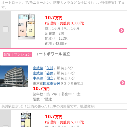
オートロック、TVモニターホン、防犯カメラなど女性にうれしい設備充実してま
す。
10.7
万
円
(管理費・共益費 3,000円)
敷：1ヶ月｜礼：1ヶ月
所在階：2階
間取り：1LDK
面積：42.00㎡
コートポワール国立
賃貸｜マンション
南武線
「
矢川
」駅 徒歩5分
南武線
「
谷保
」駅 徒歩19分
中央線
「
国立
」駅 徒歩35分
東京都
国立市
谷保
６２０６番地１
10.7
万円
築年数：築12年 ｜募集中：
1室
階数：7階建
矢川駅徒歩5分！設備の整った1LDKのお部屋です。眺望良好♪
10.7
万
円
(管理費・共益費 5,800円)