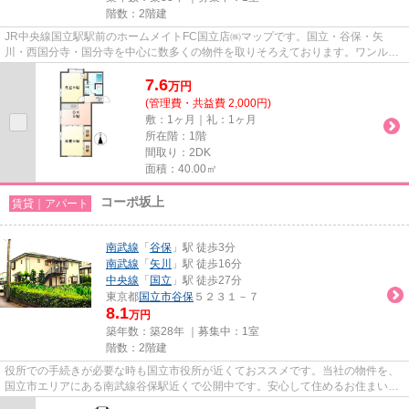
階数：2階建
JR中央線国立駅駅前のホームメイトFC国立店㈱マップです。国立・谷保・矢
川・西国分寺・国分寺を中心に数多くの物件を取りそろえております。ワンルー
ムからファミリータイプまでお客...
7.6
万
円
(管理費・共益費 2,000円)
敷：1ヶ月｜礼：1ヶ月
所在階：1階
間取り：2DK
面積：40.00㎡
コーポ坂上
賃貸｜アパート
南武線
「
谷保
」駅 徒歩3分
南武線
「
矢川
」駅 徒歩16分
中央線
「
国立
」駅 徒歩27分
東京都
国立市
谷保
５２３１－７
8.1
万円
築年数：築28年 ｜募集中：
1室
階数：2階建
役所での手続きが必要な時も国立市役所が近くておススメです。当社の物件を、
国立市エリアにある南武線谷保駅近くで公開中です。安心して住めるお住まいの
連絡、ご相談をホームメイト...