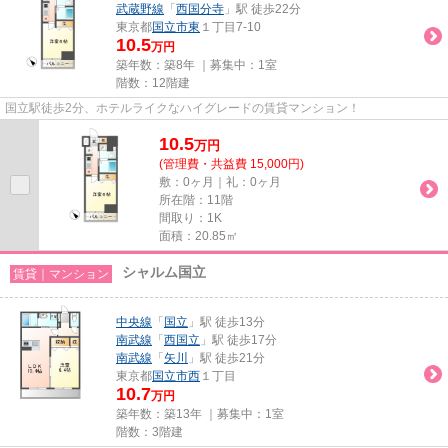
武蔵野線
「
西国分寺
」駅 徒歩22分
東京都
国立市
東
１丁目7-10
10.5
万円
築年数：築8年 ｜募集中：
1室
階数：12階建
国立駅徒歩2分、ホテルライクなハイグレードの賃貸マンション！
10.5
万
円
(管理費・共益費 15,000円)
敷：0ヶ月｜礼：0ヶ月
所在階：11階
間取り：1K
面積：20.85㎡
シャルム国立
賃貸｜マンション
中央線
「
国立
」駅 徒歩13分
南武線
「
西国立
」駅 徒歩17分
南武線
「
矢川
」駅 徒歩21分
東京都
国立市
西
１丁目
10.7
万円
築年数：築13年 ｜募集中：
1室
階数：3階建