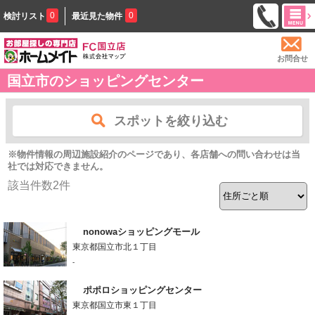
0
0
検討リスト
最近見た物件
お問合せ
国立市のショッピングセンター
スポットを絞り込む
※物件情報の周辺施設紹介のページであり、各店舗への問い合わせは当
社では対応できません。
該当件数
2
件
nonowaショッピングモール
東京都国立市北１丁目
-
ポポロショッピングセンター
東京都国立市東１丁目