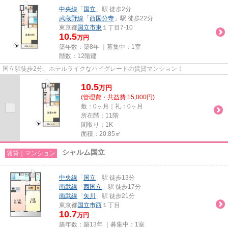
中央線
「
国立
」駅 徒歩2分
武蔵野線
「
西国分寺
」駅 徒歩22分
東京都
国立市
東
１丁目7-10
10.5
万円
築年数：築8年 ｜募集中：
1室
階数：12階建
国立駅徒歩2分、ホテルライクなハイグレードの賃貸マンション！
10.5
万
円
(管理費・共益費 15,000円)
敷：0ヶ月｜礼：0ヶ月
所在階：11階
間取り：1K
面積：20.85㎡
シャルム国立
賃貸｜マンション
中央線
「
国立
」駅 徒歩13分
南武線
「
西国立
」駅 徒歩17分
南武線
「
矢川
」駅 徒歩21分
東京都
国立市
西
１丁目
10.7
万円
築年数：築13年 ｜募集中：
1室