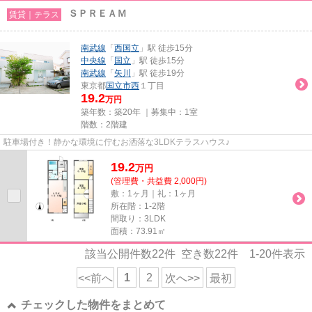
ＳＰＲＥＡＭ
賃貸｜テラス
南武線
「
西国立
」駅 徒歩15分
中央線
「
国立
」駅 徒歩15分
南武線
「
矢川
」駅 徒歩19分
東京都
国立市
西
１丁目
19.2
万円
築年数：築20年 ｜募集中：
1室
階数：2階建
駐車場付き！静かな環境に佇むお洒落な3LDKテラスハウス♪
19.2
万
円
(管理費・共益費 2,000円)
敷：1ヶ月｜礼：1ヶ月
所在階：1-2階
間取り：3LDK
面積：73.91㎡
該当公開件数
22
件 空き数
22
件
1-20
件表示
1
2
<<前へ
次へ>>
最初
チェックした物件をまとめて