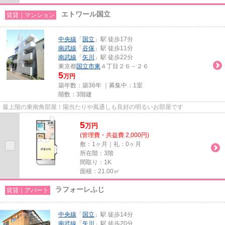
エトワール国立
賃貸｜マンション
中央線
「
国立
」駅 徒歩17分
南武線
「
谷保
」駅 徒歩11分
南武線
「
矢川
」駅 徒歩22分
東京都
国立市
東
４丁目２６－２６
5
万円
築年数：築36年 ｜募集中：
1室
階数：3階建
最上階の東南角部屋！陽当たりや風通しも良好の明るいお部屋です
5
万
円
(管理費・共益費 2,000円)
敷：1ヶ月｜礼：0ヶ月
所在階：3階
間取り：1K
面積：21.00㎡
ラフォーレふじ
賃貸｜アパート
中央線
「
国立
」駅 徒歩14分
南武線
「
矢川
」駅 徒歩20分