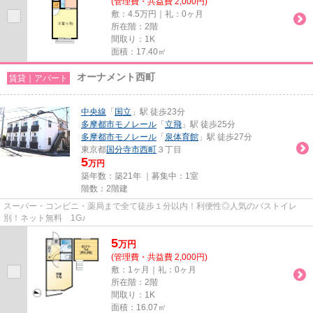
(管理費・共益費 2,000円)
敷：4.5万円｜礼：0ヶ月
所在階：2階
間取り：1K
面積：17.40㎡
オーナメント西町
賃貸｜アパート
中央線
「
国立
」駅 徒歩23分
多摩都市モノレール
「
立飛
」駅 徒歩25分
多摩都市モノレール
「
泉体育館
」駅 徒歩27分
東京都
国分寺市
西町
３丁目
5
万円
築年数：築21年 ｜募集中：
1室
階数：2階建
スーパー・コンビニ・薬局まで全て徒歩１分以内！利便性◎人気のバストイレ
別！ネット無料 1G♪
5
万
円
(管理費・共益費 2,000円)
敷：1ヶ月｜礼：0ヶ月
所在階：2階
間取り：1K
面積：16.07㎡