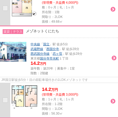
(管理費・共益費 4,000円)
敷：0ヶ月｜礼：1ヶ月
所在階：1階
間取り：2LDK
面積：49.68㎡
メゾネットくにたち
賃貸｜テラス
中央線
「
国立
」駅 徒歩5分
武蔵野線
「
西国分寺
」駅 徒歩28分
西武国分寺線
「
恋ヶ窪
」駅 徒歩28分
東京都
国分寺市
光町
１丁目
14.2
万円
築年数：築20年 ｜募集中：
1室
階数：2階建
JR国立駅徒歩5分！目の前駐車場付きの1LDKメゾネットです
14.2
万
円
(管理費・共益費 3,000円)
敷：1ヶ月｜礼：1ヶ月
所在階：1-2階
間取り：1LDK
面積：56.30㎡