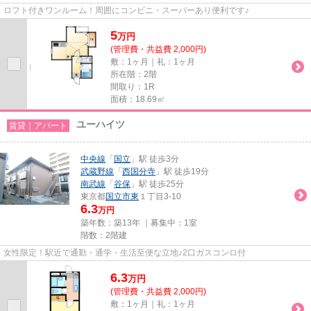
ロフト付きワンルーム！周囲にコンビニ・スーパーあり便利です♪
5
万
円
(管理費・共益費 2,000円)
敷：1ヶ月｜礼：1ヶ月
所在階：2階
間取り：1R
面積：18.69㎡
ユーハイツ
賃貸｜アパート
中央線
「
国立
」駅 徒歩3分
武蔵野線
「
西国分寺
」駅 徒歩19分
南武線
「
谷保
」駅 徒歩25分
東京都
国立市
東
１丁目3-10
6.3
万円
築年数：築13年 ｜募集中：
1室
階数：2階建
女性限定！駅近で通勤・通学・生活至便な立地♪2口ガスコンロ付
6.3
万
円
(管理費・共益費 2,000円)
敷：1ヶ月｜礼：1ヶ月