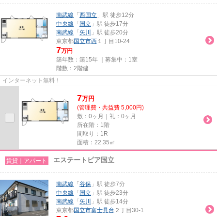
南武線
「
西国立
」駅 徒歩12分
中央線
「
国立
」駅 徒歩17分
南武線
「
矢川
」駅 徒歩20分
東京都
国立市
西
１丁目10-24
7
万円
築年数：築15年 ｜募集中：
1室
階数：2階建
インターネット無料！
7
万
円
(管理費・共益費 5,000円)
敷：0ヶ月｜礼：0ヶ月
所在階：1階
間取り：1R
面積：22.35㎡
エステートピア国立
賃貸｜アパート
南武線
「
谷保
」駅 徒歩7分
中央線
「
国立
」駅 徒歩23分
南武線
「
矢川
」駅 徒歩14分
東京都
国立市
富士見台
２丁目30-1