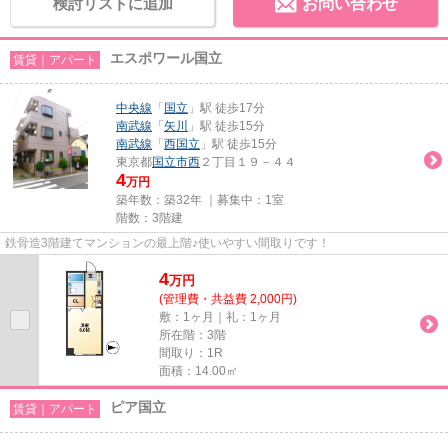
検討リストに追加
お問い合わせ
エスポワール国立
賃貸｜アパート
中央線
「
国立
」駅 徒歩17分
南武線
「
矢川
」駅 徒歩15分
南武線
「
西国立
」駅 徒歩15分
東京都
国立市
西
２丁目１９－４４
4
万円
築年数：築32年 ｜募集中：
1室
階数：3階建
鉄骨造3階建てマンションの最上階♪使いやすい間取りです！
4
万
円
(管理費・共益費 2,000円)
敷：1ヶ月｜礼：1ヶ月
所在階：3階
間取り：1R
面積：14.00㎡
ピア国立
賃貸｜アパート