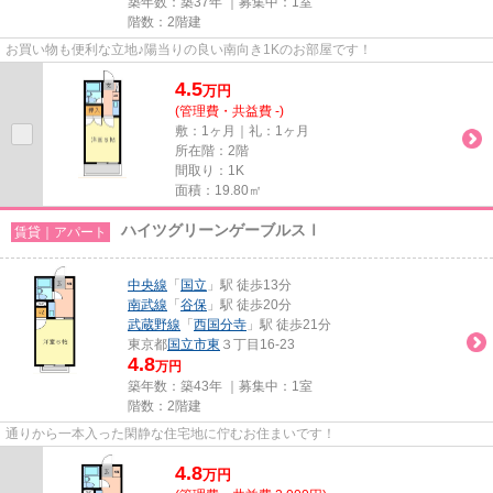
築年数：築37年 ｜募集中：
1室
階数：2階建
お買い物も便利な立地♪陽当りの良い南向き1Kのお部屋です！
4.5
万
円
(管理費・共益費 -)
敷：1ヶ月｜礼：1ヶ月
所在階：2階
間取り：1K
面積：19.80㎡
ハイツグリーンゲーブルスⅠ
賃貸｜アパート
中央線
「
国立
」駅 徒歩13分
南武線
「
谷保
」駅 徒歩20分
武蔵野線
「
西国分寺
」駅 徒歩21分
東京都
国立市
東
３丁目16-23
4.8
万円
築年数：築43年 ｜募集中：
1室
階数：2階建
通りから一本入った閑静な住宅地に佇むお住まいです！
4.8
万
円