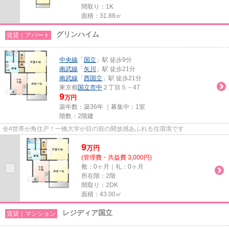
間取り：1K
面積：31.88㎡
グリンハイム
賃貸｜アパート
中央線
「
国立
」駅 徒歩9分
南武線
「
矢川
」駅 徒歩21分
南武線
「
西国立
」駅 徒歩21分
東京都
国立市
中
２丁目５－47
9
万円
築年数：築36年 ｜募集中：
1室
階数：2階建
全4世帯が角住戸！一橋大学が目の前の開放感あふれる住環境です
9
万
円
(管理費・共益費 3,000円)
敷：0ヶ月｜礼：0ヶ月
所在階：2階
間取り：2DK
面積：43.00㎡
レジディア国立
賃貸｜マンション