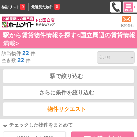
0
0
検討リスト
最近見た物件
お問合せ
駅から賃貸物件情報を探す<国立周辺の賃貸情報
満載>
22
該当物件
件
22
空き数
件
駅で絞り込む
さらに条件を絞り込む
物件リクエスト
チェックした物件をまとめて