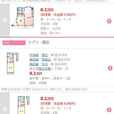
国立市エリアにある南武線谷保駅近くで公開中です。安心して住めるお住まいの
連絡、ご相談をホームメイト...
8.1
万
円
(管理費・共益費 2,000円)
敷：1ヶ月｜礼：1ヶ月
所在階：2階
間取り：1LDK
面積：39.74㎡
リブリ・国立
賃貸｜アパート
中央線
「
国立
」駅 徒歩16分
南武線
「
西国立
」駅 徒歩14分
南武線
「
矢川
」駅 徒歩18分
東京都
国立市
西
１丁目9－25
8.1
万円
築年数：築9年 ｜募集中：
1室
階数：2階建
閑静な住宅街に位置する住みやすい物件です。独立洗面台付き♪
8.1
万
円
(管理費・共益費 4,000円)
敷：0ヶ月｜礼：1ヶ月
所在階：2階