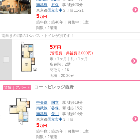
南武線
「
谷保
」駅 徒歩23分
東京都
国立市
中
２丁目11-21
5
万円
築年数：築40年 ｜募集中：
1室
階数：2階建
南向きの2階の1K♪バス・トイレが別です！
5
万
円
(管理費・共益費 2,000円)
敷：1ヶ月｜礼：1ヶ月
所在階：2階
間取り：1K
面積：20.20㎡
コートビレッジ西野
賃貸｜アパート
中央線
「
国立
」駅 徒歩19分
南武線
「
谷保
」駅 徒歩15分
南武線
「
矢川
」駅 徒歩14分
東京都
国立市
中
３丁目
5
万円
築年数：築29年 ｜募集中：
1室
階数：2階建