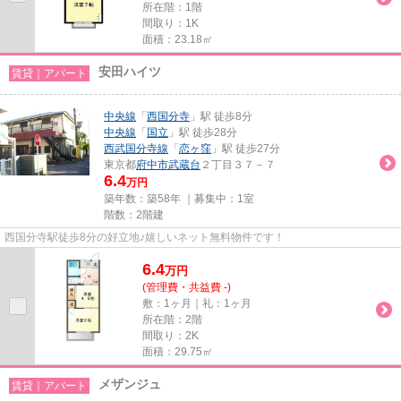
所在階：1階
間取り：1K
面積：23.18㎡
安田ハイツ
賃貸｜アパート
中央線
「
西国分寺
」駅 徒歩8分
中央線
「
国立
」駅 徒歩28分
西武国分寺線
「
恋ヶ窪
」駅 徒歩27分
東京都
府中市
武蔵台
２丁目３７－７
6.4
万円
築年数：築58年 ｜募集中：
1室
階数：2階建
西国分寺駅徒歩8分の好立地♪嬉しいネット無料物件です！
6.4
万
円
(管理費・共益費 -)
敷：1ヶ月｜礼：1ヶ月
所在階：2階
間取り：2K
面積：29.75㎡
メザンジュ
賃貸｜アパート