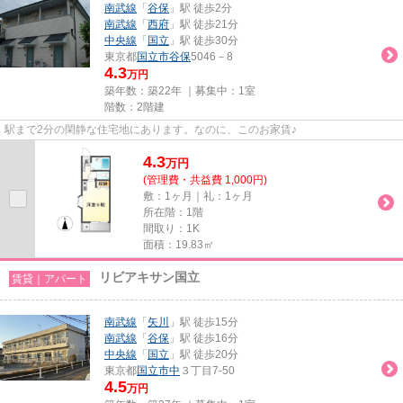
南武線
「
谷保
」駅 徒歩2分
南武線
「
西府
」駅 徒歩21分
中央線
「
国立
」駅 徒歩30分
東京都
国立市
谷保
5046－8
4.3
万円
築年数：築22年 ｜募集中：
1室
階数：2階建
駅まで2分の閑静な住宅地にあります。なのに、このお家賃♪
4.3
万
円
(管理費・共益費 1,000円)
敷：1ヶ月｜礼：1ヶ月
所在階：1階
間取り：1K
面積：19.83㎡
リビアキサン国立
賃貸｜アパート
南武線
「
矢川
」駅 徒歩15分
南武線
「
谷保
」駅 徒歩16分
中央線
「
国立
」駅 徒歩20分
東京都
国立市
中
３丁目7-50
4.5
万円