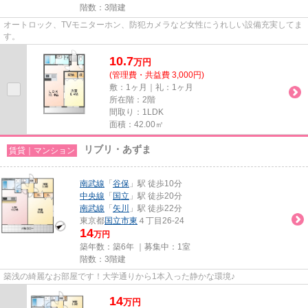
階数：3階建
オートロック、TVモニターホン、防犯カメラなど女性にうれしい設備充実してま
す。
10.7
万
円
(管理費・共益費 3,000円)
敷：1ヶ月｜礼：1ヶ月
所在階：2階
間取り：1LDK
面積：42.00㎡
リブリ・あずま
賃貸｜マンション
南武線
「
谷保
」駅 徒歩10分
中央線
「
国立
」駅 徒歩20分
南武線
「
矢川
」駅 徒歩22分
東京都
国立市
東
４丁目26-24
14
万円
築年数：築6年 ｜募集中：
1室
階数：3階建
築浅の綺麗なお部屋です！大学通りから1本入った静かな環境♪
14
万
円