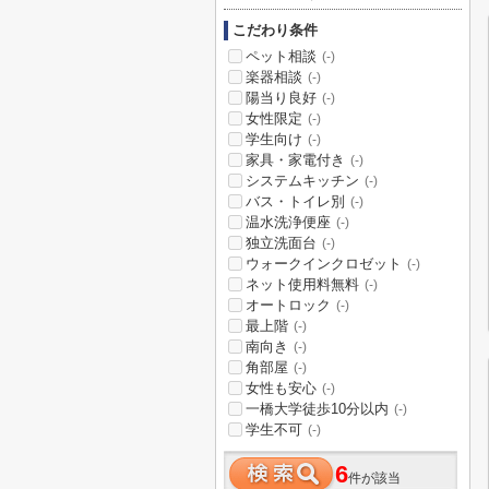
こだわり条件
ペット相談
(-)
楽器相談
(-)
陽当り良好
(-)
女性限定
(-)
学生向け
(-)
家具・家電付き
(-)
システムキッチン
(-)
バス・トイレ別
(-)
温水洗浄便座
(-)
独立洗面台
(-)
ウォークインクロゼット
(-)
ネット使用料無料
(-)
オートロック
(-)
最上階
(-)
南向き
(-)
角部屋
(-)
女性も安心
(-)
一橋大学徒歩10分以内
(-)
学生不可
(-)
6
件が該当