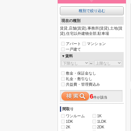
種別で絞り込む
現在の種別
賃貸,店舗(賃貸),事務所(賃貸),土地(賃
貸),住宅以外建物全部,駐車場
アパート
マンション
一戸建て
▼賃料
～
敷金・保証金なし
礼金・敷引なし
共益費・管理費込み
6
件が該当
間取り
ワンルーム
1K
1DK
1LDK
2K
2DK