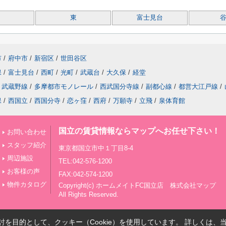
東
富士見台
市
/
府中市
/
新宿区
/
世田谷区
保
/
富士見台
/
西町
/
光町
/
武蔵台
/
大久保
/
経堂
武蔵野線
/
多摩都市モノレール
/
西武国分寺線
/
副都心線
/
都営大江戸線
/
保
/
西国立
/
西国分寺
/
恋ヶ窪
/
西府
/
万願寺
/
立飛
/
泉体育館
国立の賃貸情報ならマップへお任せ下さい！
お問い合わせ
スタッフ紹介
東京都国立市中１丁目8-4
周辺施設
TEL:042-576-1200
お客様の声
FAX:042-574-1200
物件カタログ
Copyright(c) ホームメイトFC国立店 株式会社マップ
All Rights Reserved.
を目的として、クッキー（Cookie）を使用しています。
詳しくは、