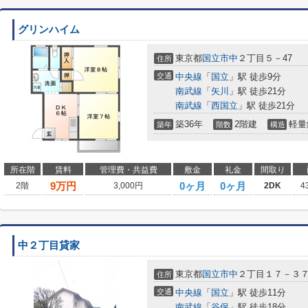
グリンハイム
東京都
国立市
中
２丁目５－47
住所
交通
中央線
「
国立
」駅 徒歩9分
南武線
「
矢川
」駅 徒歩21分
南武線
「
西国立
」駅 徒歩21分
築36年
2階建
軽量
築年
階数
構造
所在階
賃料
管理費・共益費
敷金
礼金
間取り
9
万円
0ヶ月
0ヶ月
2階
3,000円
2DK
4
中２丁目貸家
東京都
国立市
中
２丁目１７－３
住所
交通
中央線
「
国立
」駅 徒歩11分
南武線
「
谷保
」駅 徒歩18分