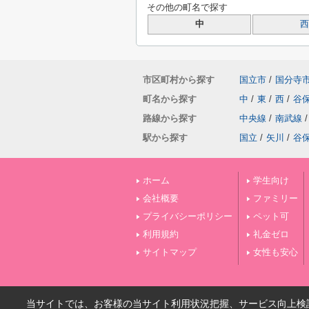
その他の町名で探す
中
西
市区町村から探す
国立市
/
国分寺
町名から探す
中
/
東
/
西
/
谷
路線から探す
中央線
/
南武線
/
駅から探す
国立
/
矢川
/
谷
ホーム
学生向け
会社概要
ファミリー
プライバシーポリシー
ペット可
利用規約
礼金ゼロ
サイトマップ
女性も安心
当サイトでは、お客様の当サイト利用状況把握、サービス向上検討