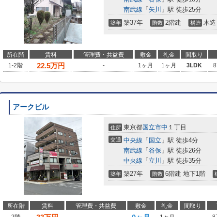
南武線
「
矢川
」駅 徒歩25分
築37年
2階建
木造
築年
階数
構造
所在階
賃料
管理費・共益費
敷金
礼金
間取り
22.5
万円
1-2階
-
1ヶ月
1ヶ月
3LDK
8
アークビル
東京都
国立市
中
１丁目
住所
交通
中央線
「
国立
」駅 徒歩4分
南武線
「
谷保
」駅 徒歩26分
中央線
「
立川
」駅 徒歩35分
築27年
6階建 地下1階
築年
階数
所在階
賃料
管理費・共益費
敷金
礼金
間取り