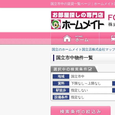
国立市中の賃貸一覧ページ｜ホームメイト
国立のホームメイト国立店株式会社マップ
国立市中物件一覧
地域
国立市中
賃料
下限なし～上限なし
駅徒歩
指定しない
設備条件
指定なし