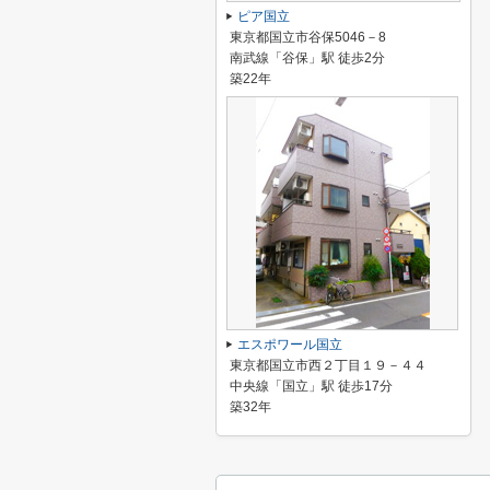
ピア国立
東京都国立市谷保5046－8
南武線「谷保」駅 徒歩2分
築22年
エスポワール国立
東京都国立市西２丁目１９－４４
中央線「国立」駅 徒歩17分
築32年