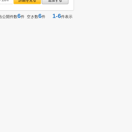
7.28㎡
詳細を見る
追加する
6
6
1-6
当公開件数
件 空き数
件
件表示