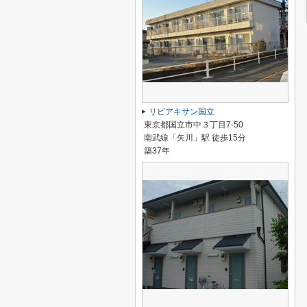
リビアキサン国立
東京都国立市中３丁目7-50
南武線「矢川」駅 徒歩15分
築37年