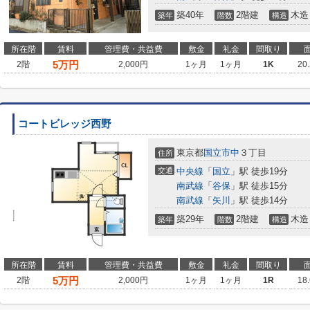
築40年
2階建
木造
築年
階数
構造
所在階
賃料
管理費・共益費
敷金
礼金
間取り
5
万円
2階
2,000円
1ヶ月
1ヶ月
1K
20
コートビレッジ西野
東京都
国立市
中
３丁目
住所
交通
中央線
「
国立
」駅 徒歩19分
南武線
「
谷保
」駅 徒歩15分
南武線
「
矢川
」駅 徒歩14分
築29年
2階建
木造
築年
階数
構造
所在階
賃料
管理費・共益費
敷金
礼金
間取り
5
万円
2階
2,000円
1ヶ月
1ヶ月
1R
18