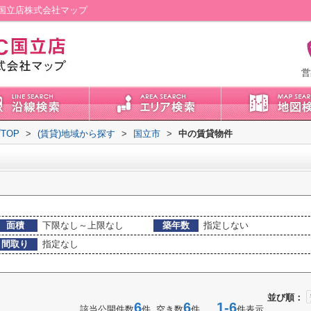
国立店株式会社マップ
営
TOP
>
(賃貸)地域から探す
>
国立市
>
中の賃貸物件
面積
下限なし～上限なし
築年数
指定しない
間取り
指定なし
並び順：
6
6
1-6
該当公開件数
件 空き数
件
件表示