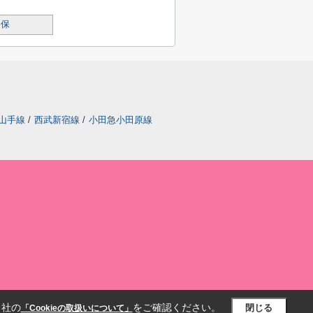
谷保
山手線
/
西武新宿線
/
小田急小田原線
当社の
をご確認ください。
閉じる
「Cookieの取扱いについて」