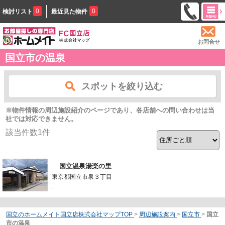
0
0
検討リスト
最近見た物件
お問合せ
国立市の温泉
スポットを絞り込む
※物件情報の周辺施設紹介のページであり、各店舗への問い合わせは当
社では対応できません。
該当件数
1
件
国立温泉湯楽の里
東京都国立市泉３丁目
-
国立のホームメイト国立店株式会社マップTOP
>
周辺施設案内
>
国立市
>
国立
市の温泉