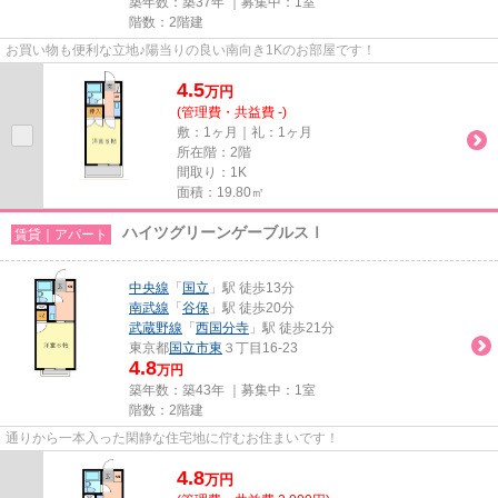
築年数：築37年 ｜募集中：
1室
階数：2階建
お買い物も便利な立地♪陽当りの良い南向き1Kのお部屋です！
4.5
万
円
(管理費・共益費 -)
敷：1ヶ月｜礼：1ヶ月
所在階：2階
間取り：1K
面積：19.80㎡
ハイツグリーンゲーブルスⅠ
賃貸｜アパート
中央線
「
国立
」駅 徒歩13分
南武線
「
谷保
」駅 徒歩20分
武蔵野線
「
西国分寺
」駅 徒歩21分
東京都
国立市
東
３丁目16-23
4.8
万円
築年数：築43年 ｜募集中：
1室
階数：2階建
通りから一本入った閑静な住宅地に佇むお住まいです！
4.8
万
円