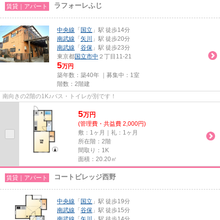
ラフォーレふじ
賃貸｜アパート
中央線
「
国立
」駅 徒歩14分
南武線
「
矢川
」駅 徒歩20分
南武線
「
谷保
」駅 徒歩23分
東京都
国立市
中
２丁目11-21
5
万円
築年数：築40年 ｜募集中：
1室
階数：2階建
南向きの2階の1K♪バス・トイレが別です！
5
万
円
(管理費・共益費 2,000円)
敷：1ヶ月｜礼：1ヶ月
所在階：2階
間取り：1K
面積：20.20㎡
コートビレッジ西野
賃貸｜アパート
中央線
「
国立
」駅 徒歩19分
南武線
「
谷保
」駅 徒歩15分
南武線
「
矢川
」駅 徒歩14分