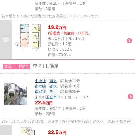
築年数：築20年 ｜募集中：
1室
階数：2階建
駐車場付き！静かな環境に佇むお洒落な3LDKテラスハウス♪
19.2
万
円
(管理費・共益費 2,000円)
敷：1ヶ月｜礼：1ヶ月
所在階：1-2階
間取り：3LDK
面積：73.91㎡
中２丁目貸家
賃貸｜一戸建て
中央線
「
国立
」駅 徒歩11分
南武線
「
谷保
」駅 徒歩18分
南武線
「
矢川
」駅 徒歩25分
東京都
国立市
中
２丁目１７－３７
22.5
万円
築年数：築37年 ｜募集中：
1室
階数：2階建
90㎡以上の大型3LDK賃貸一戸建て！敷地内駐車場2台分のスペースあり(賃料込)
22.5
万
円