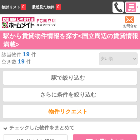
0
0
検討リスト
最近見た物件
お問合せ
駅から賃貸物件情報を探す<国立周辺の賃貸情報
満載>
19
該当物件
件
19
空き数
件
駅で絞り込む
さらに条件を絞り込む
物件リクエスト
チェックした物件をまとめて