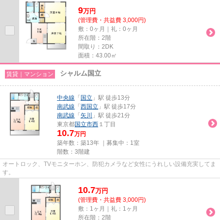
9
万
円
(管理費・共益費 3,000円)
敷：0ヶ月｜礼：0ヶ月
所在階：2階
間取り：2DK
面積：43.00㎡
シャルム国立
賃貸｜マンション
中央線
「
国立
」駅 徒歩13分
南武線
「
西国立
」駅 徒歩17分
南武線
「
矢川
」駅 徒歩21分
東京都
国立市
西
１丁目
10.7
万円
築年数：築13年 ｜募集中：
1室
階数：3階建
オートロック、TVモニターホン、防犯カメラなど女性にうれしい設備充実してま
す。
10.7
万
円
(管理費・共益費 3,000円)
敷：1ヶ月｜礼：1ヶ月
所在階：2階