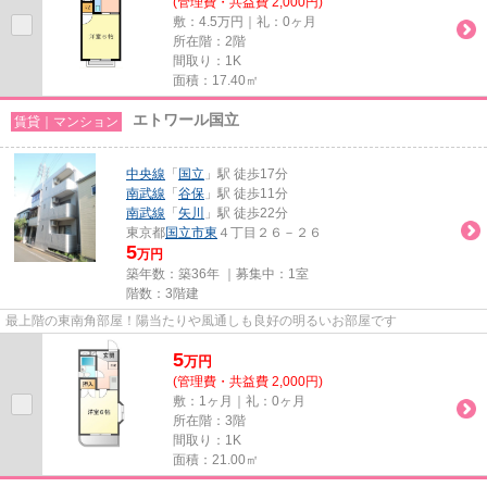
(管理費・共益費 2,000円)
敷：4.5万円｜礼：0ヶ月
所在階：2階
間取り：1K
面積：17.40㎡
エトワール国立
賃貸｜マンション
中央線
「
国立
」駅 徒歩17分
南武線
「
谷保
」駅 徒歩11分
南武線
「
矢川
」駅 徒歩22分
東京都
国立市
東
４丁目２６－２６
5
万円
築年数：築36年 ｜募集中：
1室
階数：3階建
最上階の東南角部屋！陽当たりや風通しも良好の明るいお部屋です
5
万
円
(管理費・共益費 2,000円)
敷：1ヶ月｜礼：0ヶ月
所在階：3階
間取り：1K
面積：21.00㎡