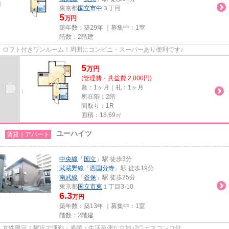
東京都
国立市
中
３丁目
5
万円
築年数：築29年 ｜募集中：
1室
階数：2階建
ロフト付きワンルーム！周囲にコンビニ・スーパーあり便利です♪
5
万
円
(管理費・共益費 2,000円)
敷：1ヶ月｜礼：1ヶ月
所在階：2階
間取り：1R
面積：18.69㎡
ユーハイツ
賃貸｜アパート
中央線
「
国立
」駅 徒歩3分
武蔵野線
「
西国分寺
」駅 徒歩19分
南武線
「
谷保
」駅 徒歩25分
東京都
国立市
東
１丁目3-10
6.3
万円
築年数：築13年 ｜募集中：
1室
階数：2階建
女性限定！駅近で通勤・通学・生活至便な立地♪2口ガスコンロ付