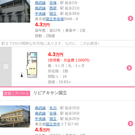
南武線
「
谷保
」駅 徒歩2分
南武線
「
西府
」駅 徒歩21分
中央線
「
国立
」駅 徒歩30分
東京都
国立市
谷保
5046－8
4.3
万円
築年数：築22年 ｜募集中：
1室
階数：2階建
駅まで2分の閑静な住宅地にあります。なのに、このお家賃♪
4.3
万
円
(管理費・共益費 1,000円)
敷：1ヶ月｜礼：1ヶ月
所在階：1階
間取り：1K
面積：19.83㎡
リビアキサン国立
賃貸｜アパート
南武線
「
矢川
」駅 徒歩15分
南武線
「
谷保
」駅 徒歩16分
中央線
「
国立
」駅 徒歩20分
東京都
国立市
中
３丁目7-50
4.5
万円