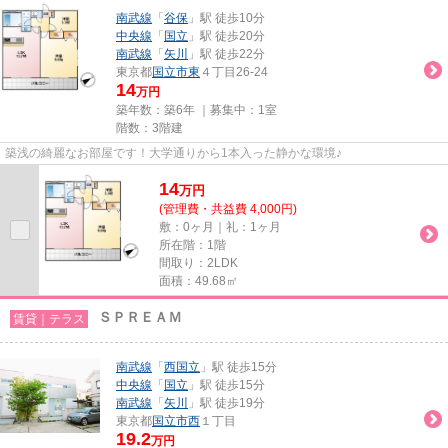
南武線
「
谷保
」駅 徒歩10分
中央線
「
国立
」駅 徒歩20分
南武線
「
矢川
」駅 徒歩22分
東京都
国立市
東
４丁目26-24
14
万円
築年数：築6年 ｜募集中：
1室
階数：3階建
築浅の綺麗なお部屋です！大学通りから1本入った静かな環境♪
14
万
円
(管理費・共益費 4,000円)
敷：0ヶ月｜礼：1ヶ月
所在階：1階
間取り：2LDK
面積：49.68㎡
ＳＰＲＥＡＭ
賃貸｜テラス
南武線
「
西国立
」駅 徒歩15分
中央線
「
国立
」駅 徒歩15分
南武線
「
矢川
」駅 徒歩19分
東京都
国立市
西
１丁目
19.2
万円