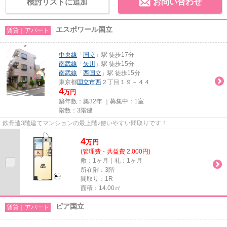
検討リストに追加
お問い合わせ
エスポワール国立
賃貸｜アパート
中央線
「
国立
」駅 徒歩17分
南武線
「
矢川
」駅 徒歩15分
南武線
「
西国立
」駅 徒歩15分
東京都
国立市
西
２丁目１９－４４
4
万円
築年数：築32年 ｜募集中：
1室
階数：3階建
鉄骨造3階建てマンションの最上階♪使いやすい間取りです！
4
万
円
(管理費・共益費 2,000円)
敷：1ヶ月｜礼：1ヶ月
所在階：3階
間取り：1R
面積：14.00㎡
ピア国立
賃貸｜アパート