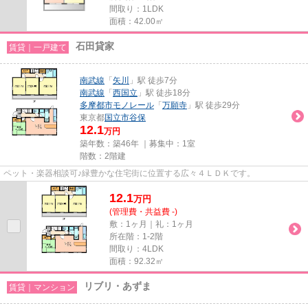
間取り：1LDK
面積：42.00㎡
石田貸家
賃貸｜一戸建て
南武線
「
矢川
」駅 徒歩7分
南武線
「
西国立
」駅 徒歩18分
多摩都市モノレール
「
万願寺
」駅 徒歩29分
東京都
国立市
谷保
12.1
万円
築年数：築46年 ｜募集中：
1室
階数：2階建
ペット・楽器相談可♪緑豊かな住宅街に位置する広々４ＬＤＫです。
12.1
万
円
(管理費・共益費 -)
敷：1ヶ月｜礼：1ヶ月
所在階：1-2階
間取り：4LDK
面積：92.32㎡
リブリ・あずま
賃貸｜マンション