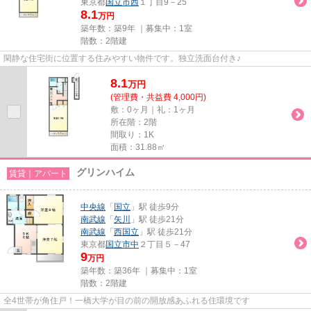
東京都
国立市
西
１丁目9－25
8.1
万円
築年数：築9年 ｜募集中：
1室
階数：2階建
閑静な住宅街に位置する住みやすい物件です。独立洗面台付き♪
8.1
万
円
(管理費・共益費 4,000円)
敷：0ヶ月｜礼：1ヶ月
所在階：2階
間取り：1K
面積：31.88㎡
グリンハイム
賃貸｜アパート
中央線
「
国立
」駅 徒歩9分
南武線
「
矢川
」駅 徒歩21分
南武線
「
西国立
」駅 徒歩21分
東京都
国立市
中
２丁目５－47
9
万円
築年数：築36年 ｜募集中：
1室
階数：2階建
全4世帯が角住戸！一橋大学が目の前の開放感あふれる住環境です