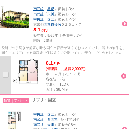
南武線
「
谷保
」駅 徒歩3分
南武線
「
矢川
」駅 徒歩16分
中央線
「
国立
」駅 徒歩27分
東京都
国立市
谷保
５２３１－７
8.1
万円
築年数：築28年 ｜募集中：
1室
階数：2階建
役所での手続きが必要な時も国立市役所が近くておススメです。当社の物件を、
国立市エリアにある南武線谷保駅近くで公開中です。安心して住めるお住まいの
連絡、ご相談をホームメイト...
8.1
万
円
(管理費・共益費 2,000円)
敷：1ヶ月｜礼：1ヶ月
所在階：2階
間取り：1LDK
面積：39.74㎡
リブリ・国立
賃貸｜アパート
中央線
「
国立
」駅 徒歩16分
南武線
「
西国立
」駅 徒歩14分
南武線
「
矢川
」駅 徒歩18分