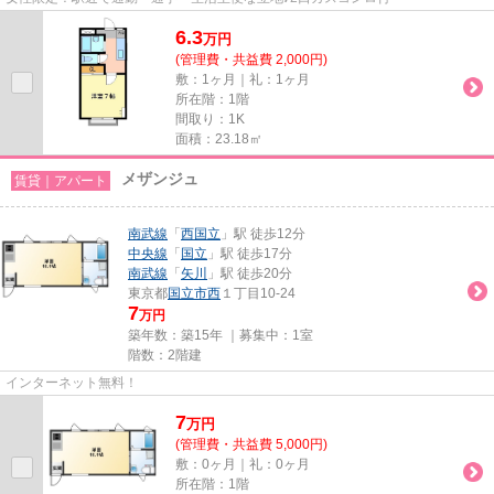
6.3
万
円
(管理費・共益費 2,000円)
敷：1ヶ月｜礼：1ヶ月
所在階：1階
間取り：1K
面積：23.18㎡
メザンジュ
賃貸｜アパート
南武線
「
西国立
」駅 徒歩12分
中央線
「
国立
」駅 徒歩17分
南武線
「
矢川
」駅 徒歩20分
東京都
国立市
西
１丁目10-24
7
万円
築年数：築15年 ｜募集中：
1室
階数：2階建
インターネット無料！
7
万
円
(管理費・共益費 5,000円)
敷：0ヶ月｜礼：0ヶ月
所在階：1階