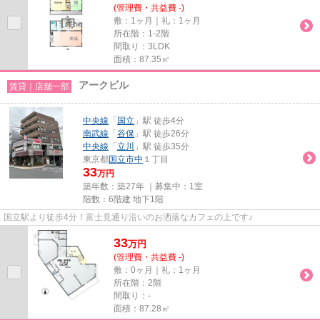
(管理費・共益費 -)
敷：1ヶ月｜礼：1ヶ月
所在階：1-2階
間取り：3LDK
面積：87.35㎡
アークビル
賃貸｜店舗一部
中央線
「
国立
」駅 徒歩4分
南武線
「
谷保
」駅 徒歩26分
中央線
「
立川
」駅 徒歩35分
東京都
国立市
中
１丁目
33
万円
築年数：築27年 ｜募集中：
1室
階数：6階建 地下1階
国立駅より徒歩4分！富士見通り沿いのお洒落なカフェの上です♪
33
万
円
(管理費・共益費 -)
敷：0ヶ月｜礼：1ヶ月
所在階：2階
間取り：-
面積：87.28㎡