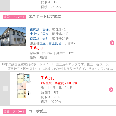
間取り：1R
面積：22.35㎡
エステートピア国立
賃貸｜アパート
南武線
「
谷保
」駅 徒歩7分
中央線
「
国立
」駅 徒歩23分
南武線
「
矢川
」駅 徒歩14分
東京都
国立市
富士見台
２丁目30-1
7.6
万円
築年数：築33年 ｜募集中：
1室
階数：2階建
JR中央線国立駅駅前のホームメイトFC国立店㈱マップです。国立・谷保・矢
川・西国分寺・国分寺を中心に数多くの物件を取りそろえております。ワンルー
ムからファミリータイプまでお客...
7.6
万
円
(管理費・共益費 2,000円)
敷：1ヶ月｜礼：1ヶ月
所在階：1階
間取り：2DK
面積：40.00㎡
コーポ坂上
賃貸｜アパート