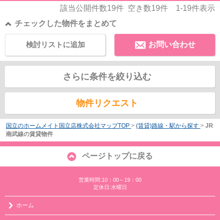
該当公開件数
19
件 空き数
19
件
1-19
件表示
チェックした物件をまとめて
検討リストに追加
お問い合わせ
さらに条件を絞り込む
物件リクエスト
国立のホームメイト国立店株式会社マップTOP
>
(賃貸)路線・駅から探す
>
JR
南武線の賃貸物件
ページトップに戻る
営業時間:10：00～19：00
定休日:水曜日
ホーム