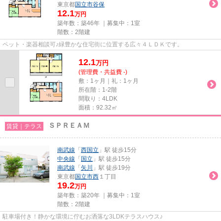
東京都
国立市
谷保
12.1
万円
築年数：築46年 ｜募集中：
1室
階数：2階建
ペット・楽器相談可♪緑豊かな住宅街に位置する広々４ＬＤＫです。
12.1
万
円
(管理費・共益費 -)
敷：1ヶ月｜礼：1ヶ月
所在階：1-2階
間取り：4LDK
面積：92.32㎡
ＳＰＲＥＡＭ
賃貸｜テラス
南武線
「
西国立
」駅 徒歩15分
中央線
「
国立
」駅 徒歩15分
南武線
「
矢川
」駅 徒歩19分
東京都
国立市
西
１丁目
19.2
万円
築年数：築20年 ｜募集中：
1室
階数：2階建
駐車場付き！静かな環境に佇むお洒落な3LDKテラスハウス♪