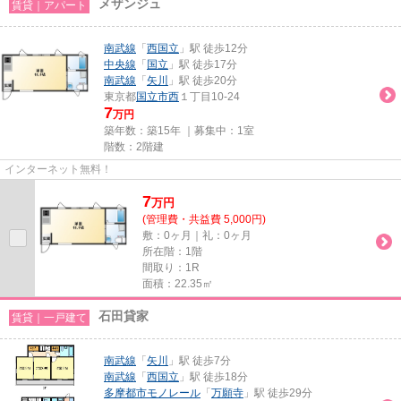
メザンジュ
賃貸｜アパート
南武線
「
西国立
」駅 徒歩12分
中央線
「
国立
」駅 徒歩17分
南武線
「
矢川
」駅 徒歩20分
東京都
国立市
西
１丁目10-24
7
万円
築年数：築15年 ｜募集中：
1室
階数：2階建
インターネット無料！
7
万
円
(管理費・共益費 5,000円)
敷：0ヶ月｜礼：0ヶ月
所在階：1階
間取り：1R
面積：22.35㎡
石田貸家
賃貸｜一戸建て
南武線
「
矢川
」駅 徒歩7分
南武線
「
西国立
」駅 徒歩18分
多摩都市モノレール
「
万願寺
」駅 徒歩29分