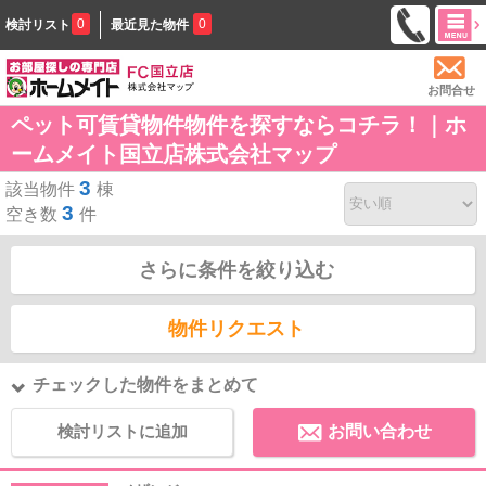
0
0
検討リスト
最近見た物件
お問合せ
ペット可賃貸物件物件を探すならコチラ！｜ホ
ームメイト国立店株式会社マップ
3
該当物件
棟
3
空き数
件
さらに条件を絞り込む
物件リクエスト
チェックした物件をまとめて
検討リストに追加
お問い合わせ