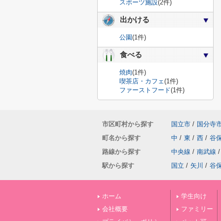
スポーツ施設
(2件)
出かける
公園
(1件)
食べる
焼肉
(1件)
喫茶店・カフェ
(1件)
ファーストフード
(1件)
市区町村から探す
国立市
/
国分寺
町名から探す
中
/
東
/
西
/
谷
路線から探す
中央線
/
南武線
/
駅から探す
国立
/
矢川
/
谷
ホーム
学生向け
会社概要
ファミリー