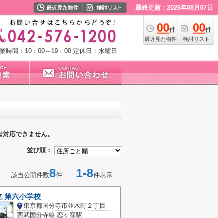
最終更新：2026年08月07日
00
00
件
件
最近見た物件
検討リスト
業時間：10：00～19：00
定休日：水曜日
は対応できません。
並び順：
8
1-8
該当公開件数
件
件表示
 第六小学校
東京都国分寺市並木町２丁目
西武国分寺線 恋ヶ窪駅