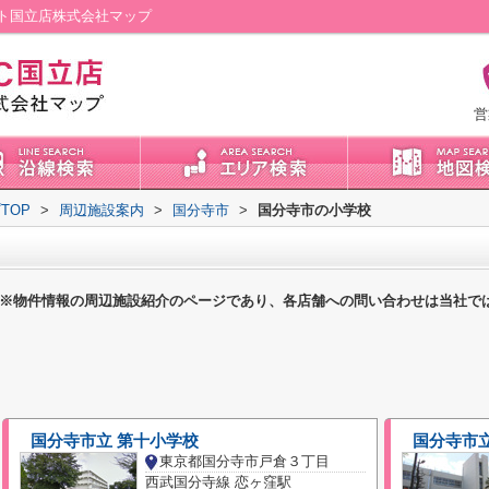
ト国立店株式会社マップ
営
TOP
>
周辺施設案内
>
国分寺市
>
国分寺市の小学校
※物件情報の周辺施設紹介のページであり、各店舗への問い合わせは当社で
国分寺市立 第十小学校
国分寺市立
東京都国分寺市戸倉３丁目
西武国分寺線 恋ヶ窪駅