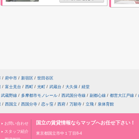
市
/
府中市
/
新宿区
/
世田谷区
保
/
富士見台
/
西町
/
光町
/
武蔵台
/
大久保
/
経堂
武蔵野線
/
多摩都市モノレール
/
西武国分寺線
/
副都心線
/
都営大江戸線
/
保
/
西国立
/
西国分寺
/
恋ヶ窪
/
西府
/
万願寺
/
立飛
/
泉体育館
国立の賃貸情報ならマップへお任せ下さい！
お問い合わせ
スタッフ紹介
東京都国立市中１丁目8-4