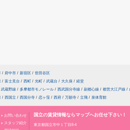
市
/
府中市
/
新宿区
/
世田谷区
保
/
富士見台
/
西町
/
光町
/
武蔵台
/
大久保
/
経堂
武蔵野線
/
多摩都市モノレール
/
西武国分寺線
/
副都心線
/
都営大江戸線
/
保
/
西国立
/
西国分寺
/
恋ヶ窪
/
西府
/
万願寺
/
立飛
/
泉体育館
国立の賃貸情報ならマップへお任せ下さい！
お問い合わせ
スタッフ紹介
東京都国立市中１丁目8-4