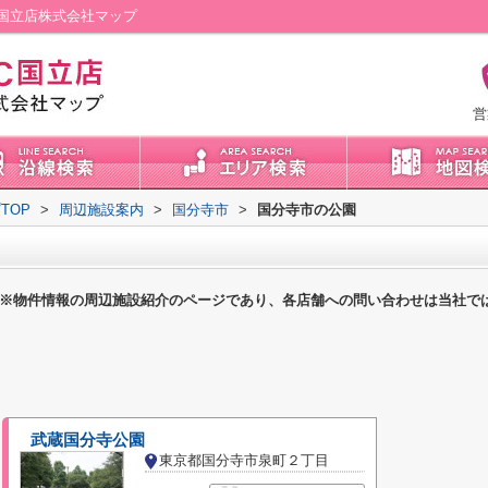
国立店株式会社マップ
営
TOP
>
周辺施設案内
>
国分寺市
>
国分寺市の公園
※物件情報の周辺施設紹介のページであり、各店舗への問い合わせは当社で
武蔵国分寺公園
東京都国分寺市泉町２丁目