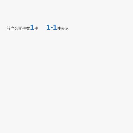
1
1-1
該当公開件数
件
件表示