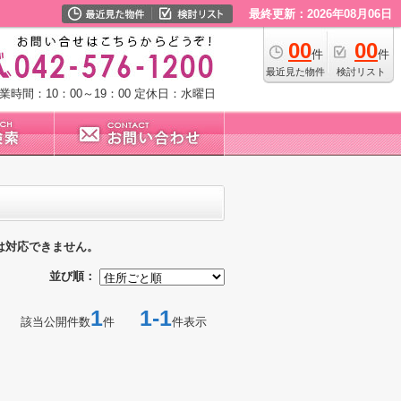
最終更新：2026年08月06日
00
00
件
件
最近見た物件
検討リスト
業時間：10：00～19：00
定休日：水曜日
は対応できません。
並び順：
1
1-1
該当公開件数
件
件表示