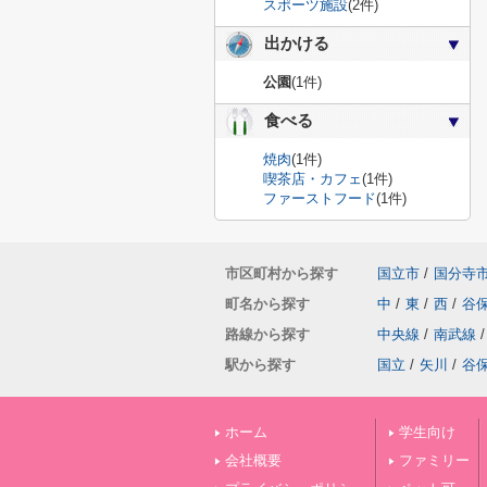
スポーツ施設
(2件)
出かける
公園
(1件)
食べる
焼肉
(1件)
喫茶店・カフェ
(1件)
ファーストフード
(1件)
市区町村から探す
国立市
/
国分寺
町名から探す
中
/
東
/
西
/
谷
路線から探す
中央線
/
南武線
/
駅から探す
国立
/
矢川
/
谷
ホーム
学生向け
会社概要
ファミリー