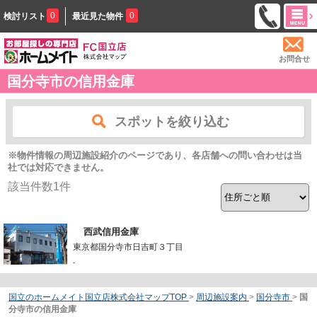
0
0
検討リスト
最近見た物件
お問合せ
国分寺市の信用金庫
スポットを絞り込む
※物件情報の周辺施設紹介のページであり、各店舗への問い合わせは当
社では対応できません。
該当件数
1
件
西武信用金庫
東京都国分寺市日吉町３丁目
-
国立のホームメイト国立店株式会社マップTOP
>
周辺施設案内
>
国分寺市
>
国
分寺市の信用金庫