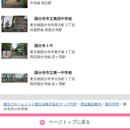
中央線 国立駅
-
国分寺市立第四中学校
東京都国分寺市西元町３丁目
武蔵野線 西国分寺駅
-
国分寺１中
東京都国分寺市東戸倉２丁目
西武国分寺線 恋ヶ窪駅
-
国分寺市立第一中学校
東京都国分寺市日吉町１丁目
西武国分寺線 恋ヶ窪駅
-
国立のホームメイト国立店株式会社マップTOP
>
周辺施設案内
>
国分寺市
>
国
分寺市の中学校
ページトップに戻る