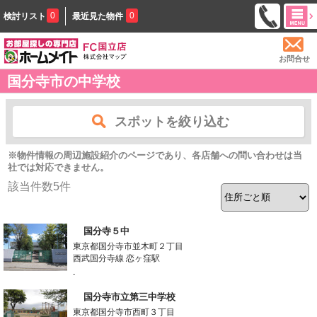
0
0
検討リスト
最近見た物件
お問合せ
国分寺市の中学校
スポットを絞り込む
※物件情報の周辺施設紹介のページであり、各店舗への問い合わせは当
社では対応できません。
該当件数
5
件
国分寺５中
東京都国分寺市並木町２丁目
西武国分寺線 恋ヶ窪駅
-
国分寺市立第三中学校
東京都国分寺市西町３丁目