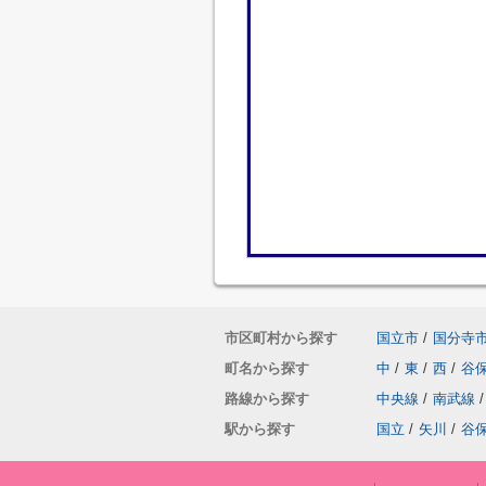
市区町村から探す
国立市
/
国分寺
町名から探す
中
/
東
/
西
/
谷
路線から探す
中央線
/
南武線
/
駅から探す
国立
/
矢川
/
谷