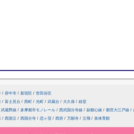
市
/
府中市
/
新宿区
/
世田谷区
保
/
富士見台
/
西町
/
光町
/
武蔵台
/
大久保
/
経堂
武蔵野線
/
多摩都市モノレール
/
西武国分寺線
/
副都心線
/
都営大江戸線
/
保
/
西国立
/
西国分寺
/
恋ヶ窪
/
西府
/
万願寺
/
立飛
/
泉体育館