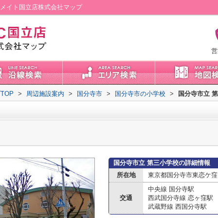
ムメイト国立店株式会社マップ
営
TOP
>
周辺施設案内
>
国分寺市
>
国分寺市の小学校
>
国分寺市立 
国分寺市立 第三小学校の詳細情報
所在地
東京都国分寺市東恋ケ窪
中央線 国分寺駅
交通
西武国分寺線 恋ヶ窪駅
武蔵野線 西国分寺駅