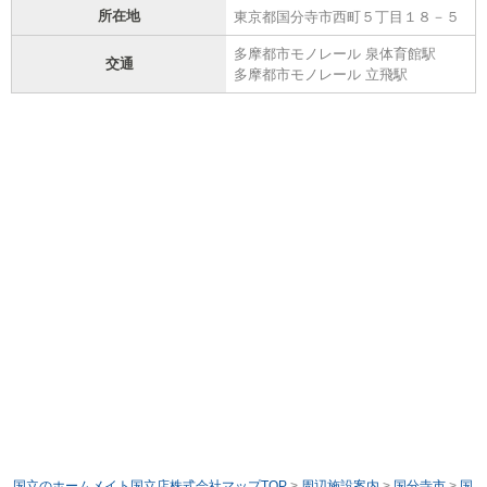
所在地
東京都国分寺市西町５丁目１８－５
多摩都市モノレール 泉体育館駅
交通
多摩都市モノレール 立飛駅
国立のホームメイト国立店株式会社マップTOP
>
周辺施設案内
>
国分寺市
>
国