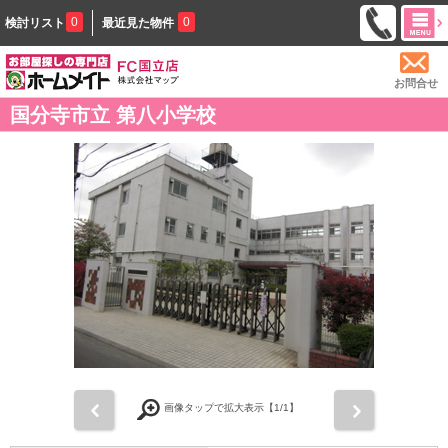
0
0
検討リスト
最近見た物件
お問合せ
国分寺市立 第八小学校
前
次
画像タップで拡大表示【
1
/1】