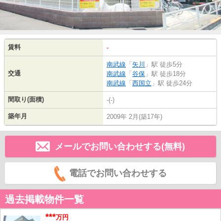
賃料
-
南武線
「
矢川
」駅 徒歩5分
交通
南武線
「
谷保
」駅 徒歩18分
南武線
「
西国立
」駅 徒歩24分
間取り(面積)
-(-)
築年月
2009年 2月(築17年)
メールでお問い合わせする(無料)
電話でお問い合わせする
過去掲載物件一覧
***
万円