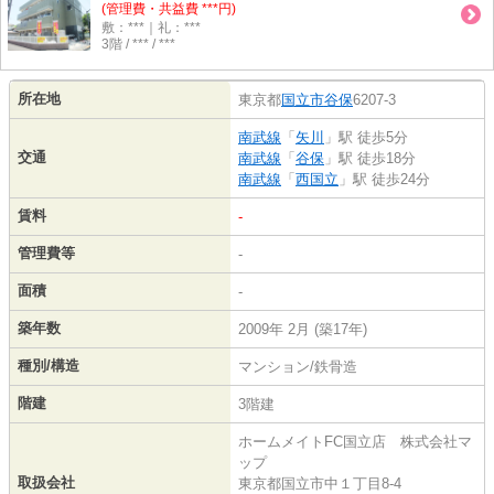
(管理費・共益費 ***円)
敷：***｜礼：***
3階 / *** / ***
所在地
東京都
国立市
谷保
6207-3
南武線
「
矢川
」駅 徒歩5分
交通
南武線
「
谷保
」駅 徒歩18分
南武線
「
西国立
」駅 徒歩24分
賃料
-
管理費等
-
面積
-
築年数
2009年 2月 (築17年)
種別/構造
マンション/鉄骨造
階建
3階建
ホームメイトFC国立店 株式会社マ
ップ
取扱会社
東京都国立市中１丁目8-4