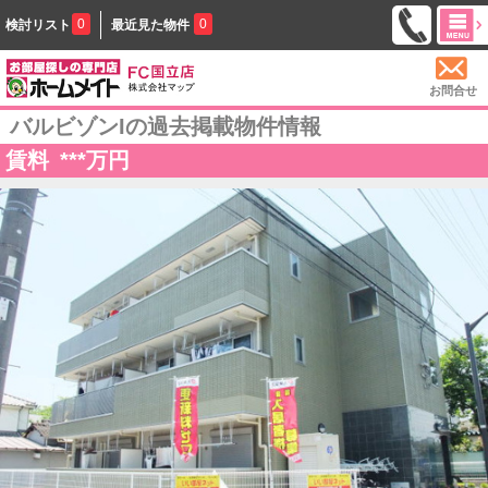
0
0
検討リスト
最近見た物件
お問合せ
バルビゾンIの過去掲載物件情報
賃料
***
万円