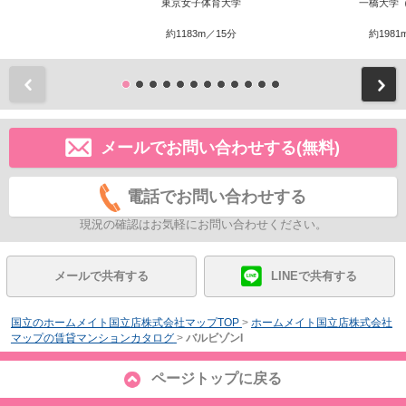
東京女子体育大学
一橋大学
約1183m／15分
約1981
前
メールでお問い合わせする(無料)
電話でお問い合わせする
現況の確認はお気軽にお問い合わせください。
メールで共有する
LINEで共有する
国立のホームメイト国立店株式会社マップTOP
>
ホームメイト国立店株式会社
マップの賃貸マンションカタログ
>
バルビゾンI
ページトップに戻る