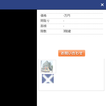
価格
-万円
間取り
-
面積
-
階数
3階建
外観