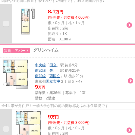
閑静な住宅街に位置する住みやすい物件です。独立洗面台付き♪
8.1
万
円
(管理費・共益費 4,000円)
敷：0ヶ月｜礼：1ヶ月
所在階：2階
間取り：1K
面積：31.88㎡
グリンハイム
賃貸｜アパート
中央線
「
国立
」駅 徒歩9分
南武線
「
矢川
」駅 徒歩21分
南武線
「
西国立
」駅 徒歩21分
東京都
国立市
中
２丁目５－47
9
万円
築年数：築36年 ｜募集中：
1室
階数：2階建
全4世帯が角住戸！一橋大学が目の前の開放感あふれる住環境です
9
万
円
(管理費・共益費 3,000円)
敷：0ヶ月｜礼：0ヶ月
所在階：2階