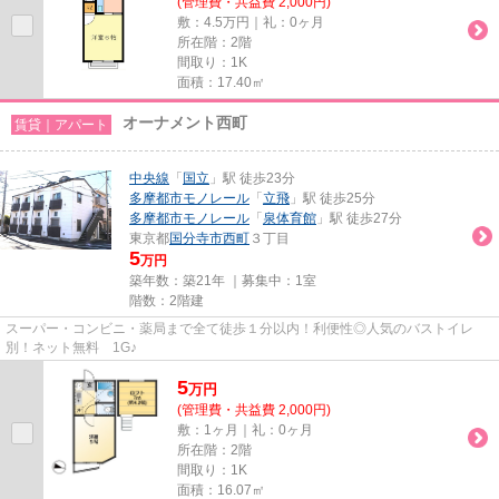
(管理費・共益費 2,000円)
敷：4.5万円｜礼：0ヶ月
所在階：2階
間取り：1K
面積：17.40㎡
オーナメント西町
賃貸｜アパート
中央線
「
国立
」駅 徒歩23分
多摩都市モノレール
「
立飛
」駅 徒歩25分
多摩都市モノレール
「
泉体育館
」駅 徒歩27分
東京都
国分寺市
西町
３丁目
5
万円
築年数：築21年 ｜募集中：
1室
階数：2階建
スーパー・コンビニ・薬局まで全て徒歩１分以内！利便性◎人気のバストイレ
別！ネット無料 1G♪
5
万
円
(管理費・共益費 2,000円)
敷：1ヶ月｜礼：0ヶ月
所在階：2階
間取り：1K
面積：16.07㎡