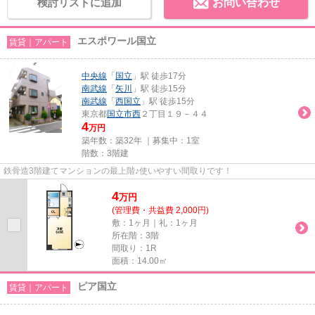
検討リストに追加
お問い合わせ
エスポワール国立
賃貸｜アパート
中央線
「
国立
」駅 徒歩17分
南武線
「
矢川
」駅 徒歩15分
南武線
「
西国立
」駅 徒歩15分
東京都
国立市
西
２丁目１９－４４
4
万円
築年数：築32年 ｜募集中：
1室
階数：3階建
鉄骨造3階建てマンションの最上階♪使いやすい間取りです！
4
万
円
(管理費・共益費 2,000円)
敷：1ヶ月｜礼：1ヶ月
所在階：3階
間取り：1R
面積：14.00㎡
ピア国立
賃貸｜アパート