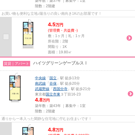
築年数：築37年 ｜募集中：
1室
階数：2階建
お買い物も便利な立地♪陽当りの良い南向き1Kのお部屋です！
4.5
万
円
(管理費・共益費 -)
敷：1ヶ月｜礼：1ヶ月
所在階：2階
間取り：1K
面積：19.80㎡
ハイツグリーンゲーブルスⅠ
賃貸｜アパート
中央線
「
国立
」駅 徒歩13分
南武線
「
谷保
」駅 徒歩20分
武蔵野線
「
西国分寺
」駅 徒歩21分
東京都
国立市
東
３丁目16-23
4.8
万円
築年数：築43年 ｜募集中：
1室
階数：2階建
通りから一本入った閑静な住宅地に佇むお住まいです！
4.8
万
円