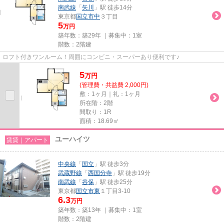
南武線
「
矢川
」駅 徒歩14分
東京都
国立市
中
３丁目
5
万円
築年数：築29年 ｜募集中：
1室
階数：2階建
ロフト付きワンルーム！周囲にコンビニ・スーパーあり便利です♪
5
万
円
(管理費・共益費 2,000円)
敷：1ヶ月｜礼：1ヶ月
所在階：2階
間取り：1R
面積：18.69㎡
ユーハイツ
賃貸｜アパート
中央線
「
国立
」駅 徒歩3分
武蔵野線
「
西国分寺
」駅 徒歩19分
南武線
「
谷保
」駅 徒歩25分
東京都
国立市
東
１丁目3-10
6.3
万円
築年数：築13年 ｜募集中：
1室
階数：2階建