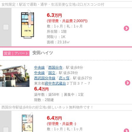
女性限定！駅近で通勤・通学・生活至便な立地♪2口ガスコンロ付
6.3
万
円
(管理費・共益費 2,000円)
敷：1ヶ月｜礼：1ヶ月
所在階：1階
間取り：1K
面積：23.18㎡
安田ハイツ
賃貸｜アパート
中央線
「
西国分寺
」駅 徒歩8分
中央線
「
国立
」駅 徒歩28分
西武国分寺線
「
恋ヶ窪
」駅 徒歩27分
東京都
府中市
武蔵台
２丁目３７－７
6.4
万円
築年数：築58年 ｜募集中：
1室
階数：2階建
西国分寺駅徒歩8分の好立地♪嬉しいネット無料物件です！
6.4
万
円
(管理費・共益費 -)
敷：1ヶ月｜礼：1ヶ月