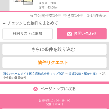
間取り：2DK
面積：43.00㎡
該当公開件数
14
件 空き数
14
件
1-14
件表示
チェックした物件をまとめて
検討リストに追加
お問い合わせ
さらに条件を絞り込む
物件リクエスト
国立のホームメイト国立店株式会社マップTOP
>
(賃貸)路線・駅から探す
>
JR
中央線の賃貸物件
ページトップに戻る
営業時間:10：00～19：00
定休日:水曜日