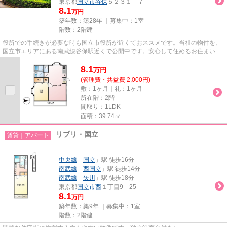
東京都
国立市
谷保
５２３１－７
8.1
万円
築年数：築28年 ｜募集中：
1室
階数：2階建
役所での手続きが必要な時も国立市役所が近くておススメです。当社の物件を、
国立市エリアにある南武線谷保駅近くで公開中です。安心して住めるお住まいの
連絡、ご相談をホームメイト...
8.1
万
円
(管理費・共益費 2,000円)
敷：1ヶ月｜礼：1ヶ月
所在階：2階
間取り：1LDK
面積：39.74㎡
リブリ・国立
賃貸｜アパート
中央線
「
国立
」駅 徒歩16分
南武線
「
西国立
」駅 徒歩14分
南武線
「
矢川
」駅 徒歩18分
東京都
国立市
西
１丁目9－25
8.1
万円
築年数：築9年 ｜募集中：
1室
階数：2階建