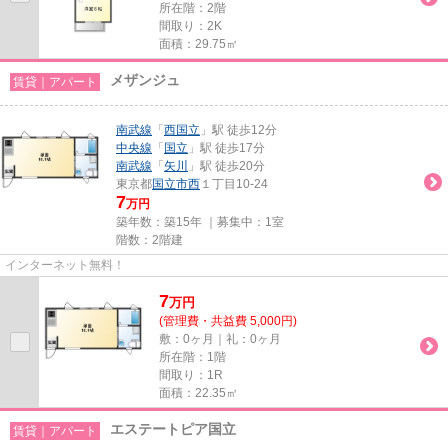
所在階：2階
間取り：2K
面積：29.75㎡
メザンジュ
賃貸｜アパート
南武線
「
西国立
」駅 徒歩12分
中央線
「
国立
」駅 徒歩17分
南武線
「
矢川
」駅 徒歩20分
東京都
国立市
西
１丁目10-24
7
万円
築年数：築15年 ｜募集中：
1室
階数：2階建
インターネット無料！
7
万
円
(管理費・共益費 5,000円)
敷：0ヶ月｜礼：0ヶ月
所在階：1階
間取り：1R
面積：22.35㎡
エステートピア国立
賃貸｜アパート