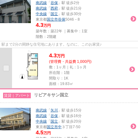
南武線
「
谷保
」駅 徒歩2分
南武線
「
西府
」駅 徒歩21分
中央線
「
国立
」駅 徒歩30分
東京都
国立市
谷保
5046－8
4.3
万円
築年数：築22年 ｜募集中：
1室
階数：2階建
駅まで2分の閑静な住宅地にあります。なのに、このお家賃♪
4.3
万
円
(管理費・共益費 1,000円)
敷：1ヶ月｜礼：1ヶ月
所在階：1階
間取り：1K
面積：19.83㎡
リビアキサン国立
賃貸｜アパート
南武線
「
矢川
」駅 徒歩15分
南武線
「
谷保
」駅 徒歩16分
中央線
「
国立
」駅 徒歩20分
東京都
国立市
中
３丁目7-50
4.5
万円