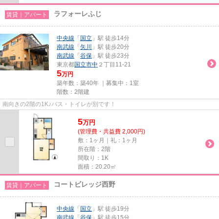
ラフォーレふじ
賃貸｜アパート
中央線
「
国立
」駅 徒歩14分
南武線
「
矢川
」駅 徒歩20分
南武線
「
谷保
」駅 徒歩23分
東京都
国立市
中
２丁目11-21
5
万円
築年数：築40年 ｜募集中：
1室
階数：2階建
南向きの2階の1K♪バス・トイレが別です！
5
万
円
(管理費・共益費 2,000円)
敷：1ヶ月｜礼：1ヶ月
所在階：2階
間取り：1K
面積：20.20㎡
コートビレッジ西野
賃貸｜アパート
中央線
「
国立
」駅 徒歩19分
南武線
「
谷保
」駅 徒歩15分