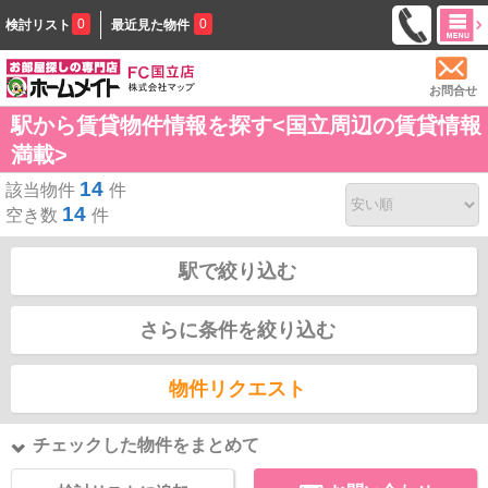
0
0
検討リスト
最近見た物件
お問合せ
駅から賃貸物件情報を探す<国立周辺の賃貸情報
満載>
14
該当物件
件
14
空き数
件
駅で絞り込む
さらに条件を絞り込む
物件リクエスト
チェックした物件をまとめて