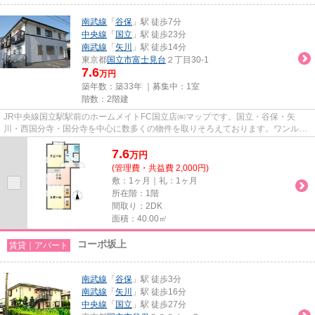
南武線
「
谷保
」駅 徒歩7分
中央線
「
国立
」駅 徒歩23分
南武線
「
矢川
」駅 徒歩14分
東京都
国立市
富士見台
２丁目30-1
7.6
万円
築年数：築33年 ｜募集中：
1室
階数：2階建
JR中央線国立駅駅前のホームメイトFC国立店㈱マップです。国立・谷保・矢
川・西国分寺・国分寺を中心に数多くの物件を取りそろえております。ワンルー
ムからファミリータイプまでお客...
7.6
万
円
(管理費・共益費 2,000円)
敷：1ヶ月｜礼：1ヶ月
所在階：1階
間取り：2DK
面積：40.00㎡
コーポ坂上
賃貸｜アパート
南武線
「
谷保
」駅 徒歩3分
南武線
「
矢川
」駅 徒歩16分
中央線
「
国立
」駅 徒歩27分