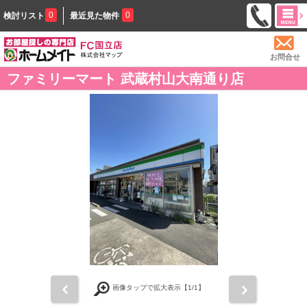
0
0
検討リスト
最近見た物件
お問合せ
ファミリーマート 武蔵村山大南通り店
前
次
画像タップで拡大表示【
1
/1】