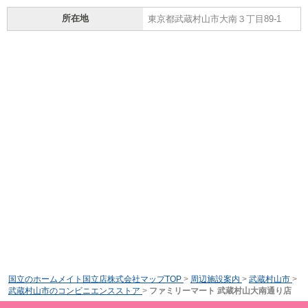
所在地
東京都武蔵村山市大南３丁目89-1
国立のホームメイト国立店株式会社マップTOP
>
周辺施設案内
>
武蔵村山市
>
武蔵村山市のコンビニエンスストア
>
ファミリーマート 武蔵村山大南通り店