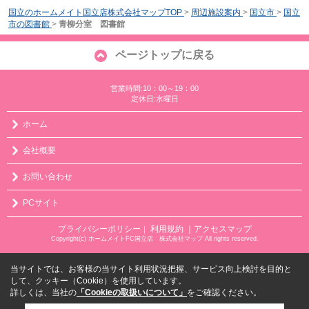
国立のホームメイト国立店株式会社マップTOP
>
周辺施設案内
>
国立市
>
国立
市の図書館
>
青柳分室 図書館
ページトップに戻る
営業時間:10：00～19：00
定休日:水曜日
ホーム
会社概要
お問い合わせ
PCサイト
プライバシーポリシー
利用規約
｜アクセスマップ
｜
Copyright(c) ホームメイトFC国立店 株式会社マップ All rights reserved.
当サイトでは、お客様の当サイト利用状況把握、サービス向上検討を目的と
して、クッキー（Cookie）を使用しています。
詳しくは、当社の
「Cookieの取扱いについて」
をご確認ください。