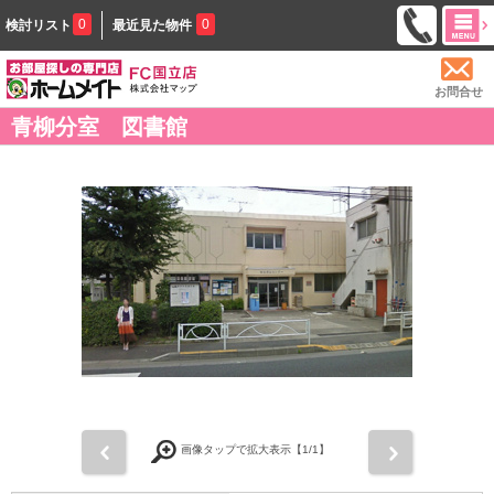
0
0
検討リスト
最近見た物件
お問合せ
青柳分室 図書館
前
次
画像タップで拡大表示【
1
/1】