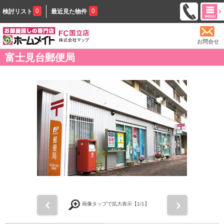
0
0
検討リスト
最近見た物件
お問合せ
富士見台郵便局
前
次
画像タップで拡大表示【
1
/1】