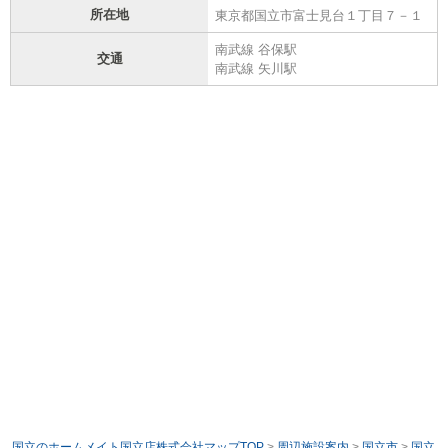
所在地
東京都国立市富士見台１丁目７－１
南武線 谷保駅
交通
南武線 矢川駅
国立のホームメイト国立店株式会社マップTOP
>
周辺施設案内
>
国立市
>
国立