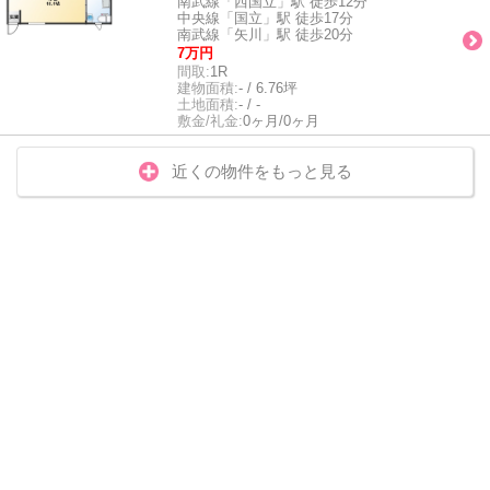
南武線「西国立」駅 徒歩12分
中央線「国立」駅 徒歩17分
南武線「矢川」駅 徒歩20分
7万円
間取:
1R
建物面積:
- / 6.76坪
土地面積:
- / -
敷金/礼金:
0ヶ月/0ヶ月
近くの物件をもっと見る