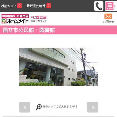
0
0
検討リスト
最近見た物件
お問合せ
国立市公民館・図書館
前
次
画像タップで拡大表示【
1
/1】