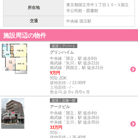
東京都国立市中１丁目１５−３国立
所在地
市公民館・図書館
交通
中央線 国立駅
施設周辺の物件
賃貸｜アパート
グリンハイム
中央線「国立」駅 徒歩9分
南武線「矢川」駅 徒歩21分
南武線「西国立」駅 徒歩21分
9万円
間取:
2DK
建物面積:
- / 13.00坪
土地面積:
- / -
敷金/礼金:
0ヶ月/0ヶ月
賃貸｜店舗一部
アークビル
中央線「国立」駅 徒歩4分
南武線「谷保」駅 徒歩26分
中央線「立川」駅 徒歩35分
33万円
間取:
-
建物面積:
- / 26.40坪