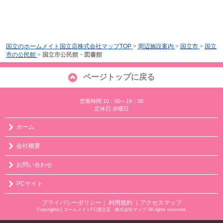
国立のホームメイト国立店株式会社マップTOP
>
周辺施設案内
>
国立市
>
国立
市の公民館
>
国立市公民館・図書館
ページトップに戻る
営業時間:10：00～19：00
定休日:水曜日
ホーム
会社概要
お問い合わせ
PCサイト
プライバシーポリシー
利用規約
｜アクセスマップ
｜
Copyright(c) ホームメイトFC国立店 株式会社マップ All rights reserved.