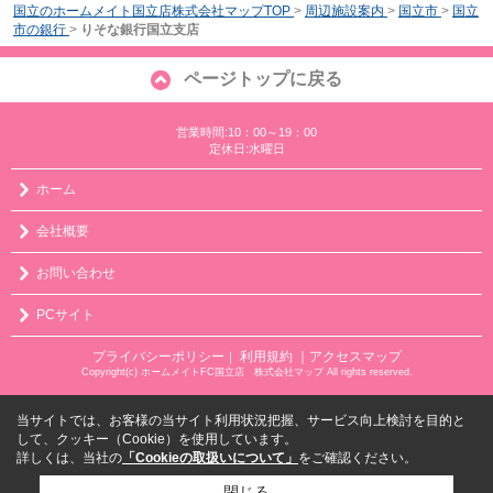
国立のホームメイト国立店株式会社マップTOP
>
周辺施設案内
>
国立市
>
国立
市の銀行
>
りそな銀行国立支店
ページトップに戻る
営業時間:10：00～19：00
定休日:水曜日
ホーム
会社概要
お問い合わせ
PCサイト
プライバシーポリシー
利用規約
｜アクセスマップ
｜
Copyright(c) ホームメイトFC国立店 株式会社マップ All rights reserved.
当サイトでは、お客様の当サイト利用状況把握、サービス向上検討を目的と
して、クッキー（Cookie）を使用しています。
詳しくは、当社の
「Cookieの取扱いについて」
をご確認ください。
閉じる