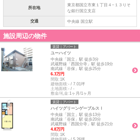
東京都国立市東１丁目４−１３りそ
所在地
な銀行国立支店
交通
中央線 国立駅
施設周辺の物件
賃貸｜アパート
ユーハイツ
中央線「国立」駅 徒歩3分
武蔵野線「西国分寺」駅 徒歩19分
南武線「谷保」駅 徒歩25分
6.3万円
間取:
1K
建物面積:
- / 7.01坪
土地面積:
- / -
敷金/礼金:
1ヶ月/1ヶ月
賃貸｜アパート
ハイツグリーンゲーブルスⅠ
中央線「国立」駅 徒歩13分
南武線「谷保」駅 徒歩20分
武蔵野線「西国分寺」駅 徒歩21分
4.8万円
間取:
1K
建物面積:
- / 5.26坪