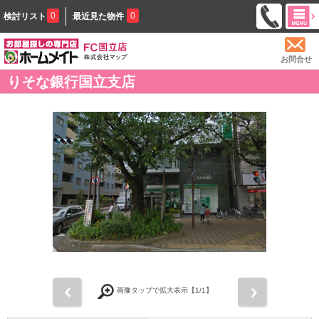
0
0
検討リスト
最近見た物件
お問合せ
りそな銀行国立支店
前
次
画像タップで拡大表示【
1
/1】