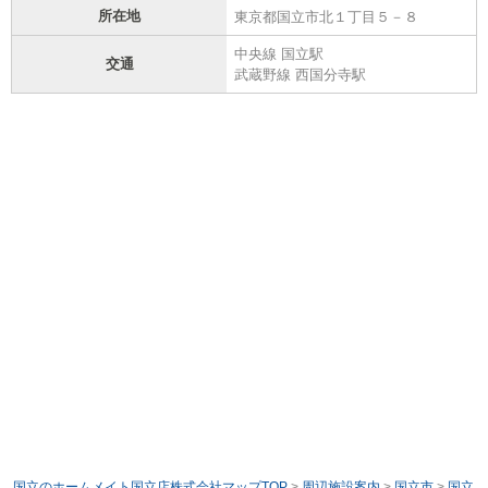
所在地
東京都国立市北１丁目５－８
中央線 国立駅
交通
武蔵野線 西国分寺駅
国立のホームメイト国立店株式会社マップTOP
>
周辺施設案内
>
国立市
>
国立