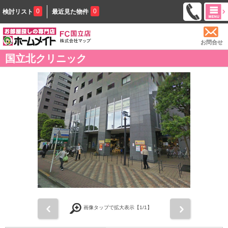
0
0
検討リスト
最近見た物件
お問合せ
国立北クリニック
前
次
画像タップで拡大表示【
1
/1】