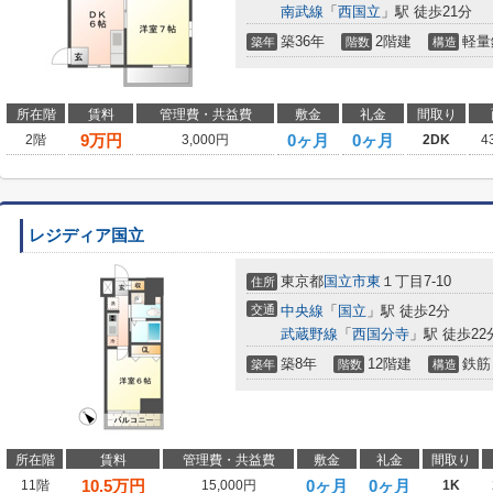
南武線
「
西国立
」駅 徒歩21分
築36年
2階建
軽量
築年
階数
構造
所在階
賃料
管理費・共益費
敷金
礼金
間取り
9
万円
0ヶ月
0ヶ月
2階
3,000円
2DK
4
レジディア国立
東京都
国立市
東
１丁目7-10
住所
交通
中央線
「
国立
」駅 徒歩2分
武蔵野線
「
西国分寺
」駅 徒歩22
築8年
12階建
鉄筋
築年
階数
構造
所在階
賃料
管理費・共益費
敷金
礼金
間取り
10.5
万円
0ヶ月
0ヶ月
11階
15,000円
1K