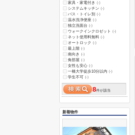
家具・家電付き
(-)
システムキッチン
(-)
バス・トイレ別
(-)
温水洗浄便座
(-)
独立洗面台
(-)
ウォークインクロゼット
(-)
ネット使用料無料
(-)
オートロック
(-)
最上階
(-)
南向き
(-)
角部屋
(-)
女性も安心
(-)
一橋大学徒歩10分以内
(-)
学生不可
(-)
8
件が該当
新着物件