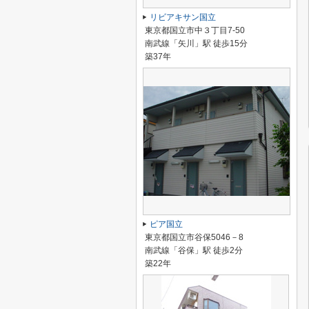
リビアキサン国立
東京都国立市中３丁目7-50
南武線「矢川」駅 徒歩15分
築37年
ピア国立
東京都国立市谷保5046－8
南武線「谷保」駅 徒歩2分
築22年