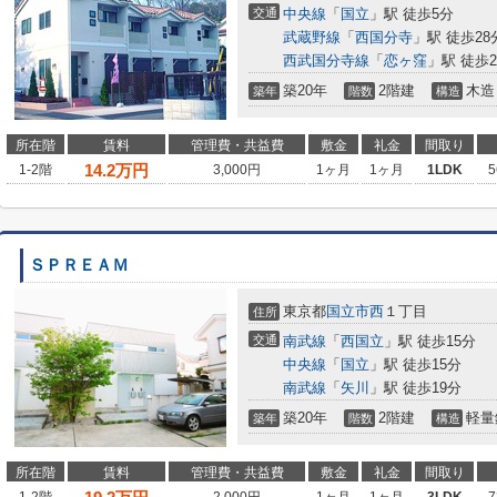
交通
中央線
「
国立
」駅 徒歩5分
武蔵野線
「
西国分寺
」駅 徒歩28
西武国分寺線
「
恋ヶ窪
」駅 徒歩2
築20年
2階建
木造
築年
階数
構造
所在階
賃料
管理費・共益費
敷金
礼金
間取り
14.2
万円
1-2階
3,000円
1ヶ月
1ヶ月
1LDK
5
ＳＰＲＥＡＭ
東京都
国立市
西
１丁目
住所
交通
南武線
「
西国立
」駅 徒歩15分
中央線
「
国立
」駅 徒歩15分
南武線
「
矢川
」駅 徒歩19分
築20年
2階建
軽量
築年
階数
構造
所在階
賃料
管理費・共益費
敷金
礼金
間取り