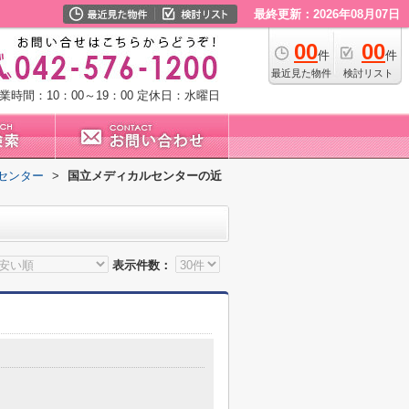
最終更新：2026年08月07日
00
00
件
件
最近見た物件
検討リスト
業時間：10：00～19：00
定休日：水曜日
センター
>
国立メディカルセンターの近
表示件数：
４