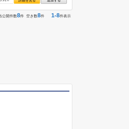
3.91㎡
詳細を見る
追加する
8
8
1-8
当公開件数
件 空き数
件
件表示