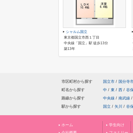
シャルム国立
東京都国立市西１丁目
中央線「国立」駅 徒歩13分
築13年
市区町村から探す
国立市
/
国分寺
町名から探す
中
/
東
/
西
/
谷
路線から探す
中央線
/
南武線
/
駅から探す
国立
/
矢川
/
谷
ホーム
学生向け
会社概要
ファミリー