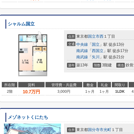
シャルム国立
東京都
国立市
西
１丁目
住所
交通
中央線
「
国立
」駅 徒歩13分
南武線
「
西国立
」駅 徒歩17分
南武線
「
矢川
」駅 徒歩21分
築13年
3階建
鉄骨
築年
階数
構造
所在階
賃料
管理費・共益費
敷金
礼金
間取り
10.7
万円
2階
3,000円
1ヶ月
1ヶ月
1LDK
4
メゾネットくにたち
東京都
国分寺市
光町
１丁目
住所