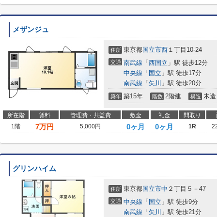
メザンジュ
東京都
国立市
西
１丁目10-24
住所
交通
南武線
「
西国立
」駅 徒歩12分
中央線
「
国立
」駅 徒歩17分
南武線
「
矢川
」駅 徒歩20分
築15年
2階建
木造
築年
階数
構造
所在階
賃料
管理費・共益費
敷金
礼金
間取り
7
万円
0ヶ月
0ヶ月
1階
5,000円
1R
2
グリンハイム
東京都
国立市
中
２丁目５－47
住所
交通
中央線
「
国立
」駅 徒歩9分
南武線
「
矢川
」駅 徒歩21分