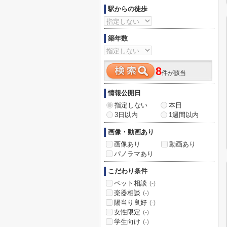
駅からの徒歩
築年数
8
件が該当
情報公開日
指定しない
本日
3日以内
1週間以内
画像・動画あり
画像あり
動画あり
パノラマあり
こだわり条件
ペット相談
(-)
楽器相談
(-)
陽当り良好
(-)
女性限定
(-)
学生向け
(-)