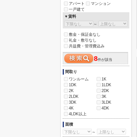
アパート
マンション
一戸建て
▼賃料
～
敷金・保証金なし
礼金・敷引なし
共益費・管理費込み
8
件が該当
間取り
ワンルーム
1K
1DK
1LDK
2K
2DK
2LDK
3K
3DK
3LDK
4K
4DK
4LDK以上
面積
～