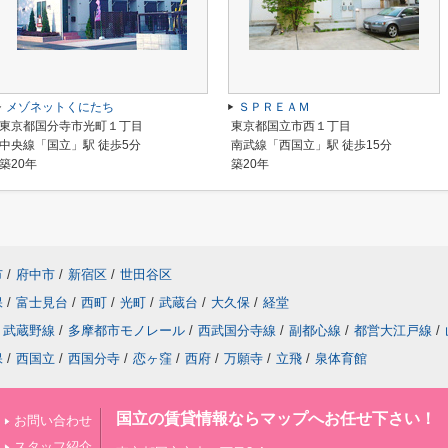
メゾネットくにたち
ＳＰＲＥＡＭ
東京都国分寺市光町１丁目
東京都国立市西１丁目
中央線「国立」駅 徒歩5分
南武線「西国立」駅 徒歩15分
築20年
築20年
市
/
府中市
/
新宿区
/
世田谷区
保
/
富士見台
/
西町
/
光町
/
武蔵台
/
大久保
/
経堂
武蔵野線
/
多摩都市モノレール
/
西武国分寺線
/
副都心線
/
都営大江戸線
/
保
/
西国立
/
西国分寺
/
恋ヶ窪
/
西府
/
万願寺
/
立飛
/
泉体育館
国立の賃貸情報ならマップへお任せ下さい！
お問い合わせ
スタッフ紹介