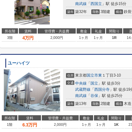
南武線
「
西国立
」駅 徒歩15分
築32年
3階建
鉄骨
築年
階数
構造
所在階
賃料
管理費・共益費
敷金
礼金
間取り
4
万円
3階
2,000円
1ヶ月
1ヶ月
1R
14
ユーハイツ
東京都
国立市
東
１丁目3-10
住所
交通
中央線
「
国立
」駅 徒歩3分
武蔵野線
「
西国分寺
」駅 徒歩19
南武線
「
谷保
」駅 徒歩25分
築13年
2階建
木造
築年
階数
構造
所在階
賃料
管理費・共益費
敷金
礼金
間取り
6.3
万円
1階
2,000円
1ヶ月
1ヶ月
1K
2