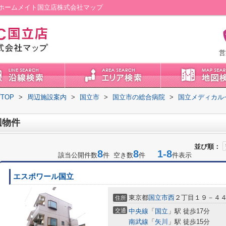
ホームメイト国立店株式会社マップ
営
TOP
>
周辺施設案内
>
国立市
>
国立市の総合病院
>
国立メディカル
辺物件
並び順：
8
8
1-8
該当公開件数
件 空き数
件
件表示
エスポワール国立
東京都
国立市
西
２丁目１９－４
住所
交通
中央線
「
国立
」駅 徒歩17分
南武線
「
矢川
」駅 徒歩15分