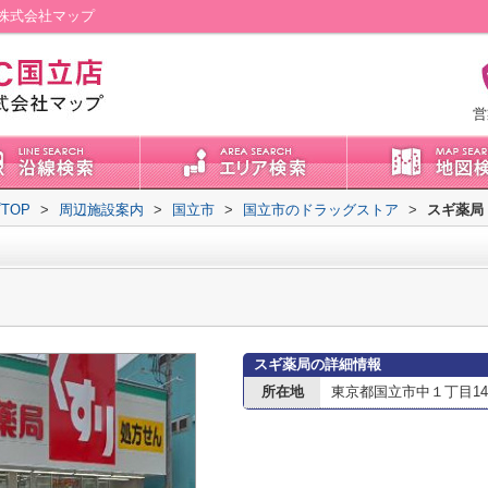
株式会社マップ
営
TOP
>
周辺施設案内
>
国立市
>
国立市のドラッグストア
>
スギ薬局
スギ薬局の詳細情報
所在地
東京都国立市中１丁目14-