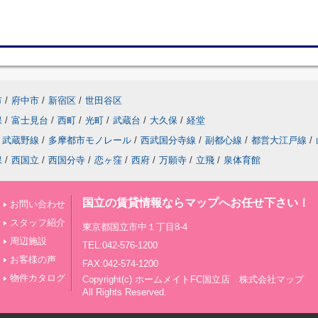
市
/
府中市
/
新宿区
/
世田谷区
保
/
富士見台
/
西町
/
光町
/
武蔵台
/
大久保
/
経堂
武蔵野線
/
多摩都市モノレール
/
西武国分寺線
/
副都心線
/
都営大江戸線
/
保
/
西国立
/
西国分寺
/
恋ヶ窪
/
西府
/
万願寺
/
立飛
/
泉体育館
国立の賃貸情報ならマップへお任せ下さい！
お問い合わせ
スタッフ紹介
東京都国立市中１丁目8-4
周辺施設
TEL:042-576-1200
お客様の声
FAX:042-574-1200
物件カタログ
Copyright(c) ホームメイトFC国立店 株式会社マップ
All Rights Reserved.