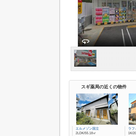
スギ薬局の近くの物件
エルメゾン国立
ラフ
2LDK/55.18㎡
1K/2