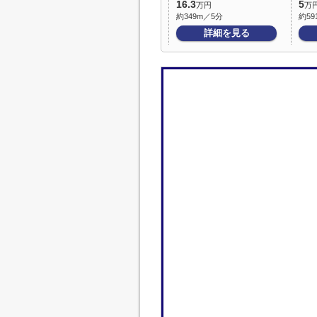
16.3
5
万円
万
約349m／5分
約59
詳細を見る