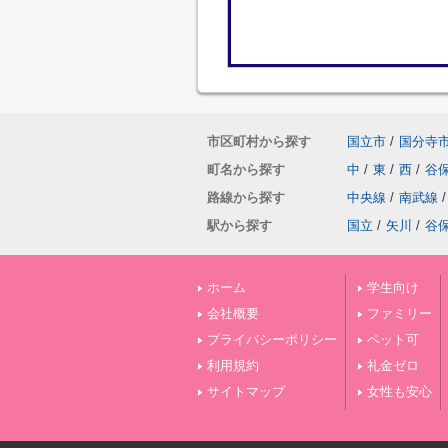
市区町村から探す
国立市
/
国分寺
町名から探す
中
/
東
/
西
/
谷
路線から探す
中央線
/
南武線
/
駅から探す
国立
/
矢川
/
谷
ホーム
学生向け
会社概要
ファミリー
プライバシーポリシー
ペット可
利用規約
礼金ゼロ
サイトマップ
女性も安心