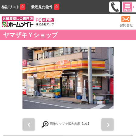
0
0
検討リスト
最近見た物件
お問合せ
ヤマザキＹショップ
前
次
画像タップで拡大表示【
1
/1】