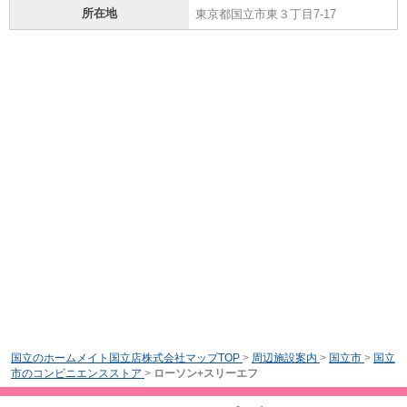
所在地
東京都国立市東３丁目7-17
国立のホームメイト国立店株式会社マップTOP
>
周辺施設案内
>
国立市
>
国立
市のコンビニエンスストア
>
ローソン+スリーエフ