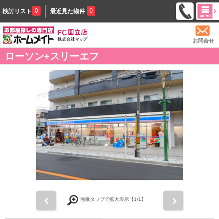
0
0
検討リスト
最近見た物件
お問合せ
ローソン+スリーエフ
前
次
画像タップで拡大表示【
1
/1】