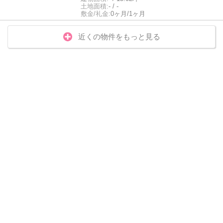
土地面積:
- / -
敷金/礼金:
0ヶ月/1ヶ月
近くの物件をもっと見る