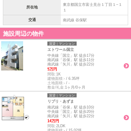
東京都国立市富士見台１丁目１−１
所在地
１
交通
南武線 谷保駅
施設周辺の物件
賃貸｜マンション
エトワール国立
中央線「国立」駅 徒歩17分
南武線「谷保」駅 徒歩11分
南武線「矢川」駅 徒歩22分
5万円
間取:
1K
建物面積:
- / 6.35坪
土地面積:
- / -
敷金/礼金:
1ヶ月/0ヶ月
賃貸｜マンション
リブリ・あずま
南武線「谷保」駅 徒歩10分
中央線「国立」駅 徒歩20分
南武線「矢川」駅 徒歩22分
14万円
間取:
2LDK
建物面積:
- / 15.02坪