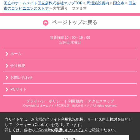
国立のホームメイト国立店株式会社マップTOP
>
周辺施設案内
>
国立市
>
国立
市のコンビニエンスストア
>
大学通り ファミマ
ページトップに戻る
営業時間:10：00～19：00
定休日:水曜日
ホーム
会社概要
お問い合わせ
PCサイト
プライバシーポリシー
利用規約
｜アクセスマップ
｜
Copyright(c) ホームメイトFC国立店 株式会社マップ All rights reserved.
当サイトでは、お客様の当サイト利用状況把握、サービス向上検討を目的と
して、クッキー（Cookie）を使用しています。
詳しくは、当社の
「Cookieの取扱いについて」
をご確認ください。
閉じる