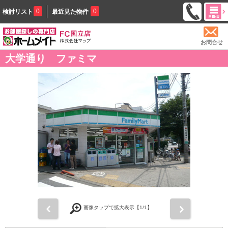
0
0
検討リスト
最近見た物件
お問合せ
大学通り ファミマ
前
次
画像タップで拡大表示【
1
/1】