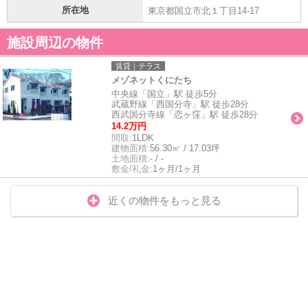
所在地
東京都国立市北１丁目14-17
施設周辺の物件
賃貸｜テラス
メゾネットくにたち
中央線「国立」駅 徒歩5分
武蔵野線「西国分寺」駅 徒歩28分
西武国分寺線「恋ヶ窪」駅 徒歩28分
14.2万円
間取:
1LDK
建物面積:
56.30㎡ / 17.03坪
土地面積:
- / -
敷金/礼金:
1ヶ月/1ヶ月
近くの物件をもっと見る