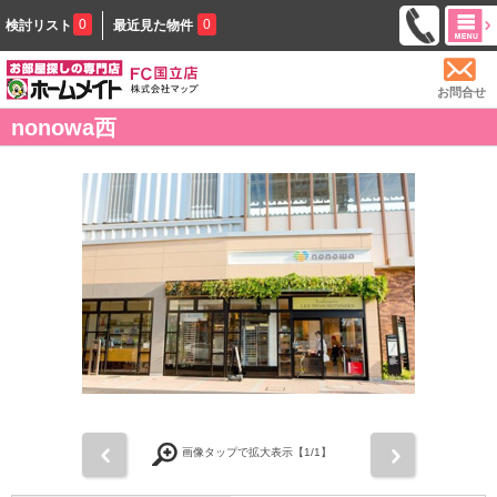
0
0
検討リスト
最近見た物件
お問合せ
nonowa西
前
次
画像タップで拡大表示【
1
/1】