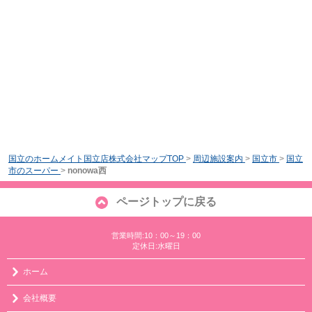
国立のホームメイト国立店株式会社マップTOP
>
周辺施設案内
>
国立市
>
国立
市のスーパー
>
nonowa西
ページトップに戻る
営業時間:10：00～19：00
定休日:水曜日
ホーム
会社概要