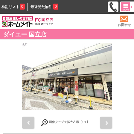
0
0
検討リスト
最近見た物件
お問合せ
ダイエー 国立店
前
次
画像タップで拡大表示【
1
/1】