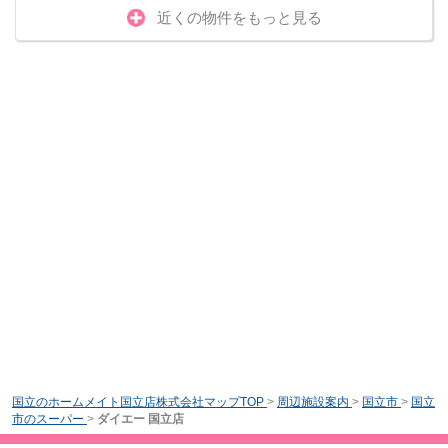
近くの物件をもっと見る
国立のホームメイト国立店株式会社マップTOP
>
周辺施設案内
>
国立市
>
国立
市のスーパー
>
ダイエー 国立店