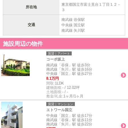
東京都国立市富士見台１丁目１２－
所在地
３
南武線 谷保駅
交通
中央線 国立駅
南武線 矢川駅
施設周辺の物件
賃貸｜アパート
コーポ坂上
南武線「谷保」駅 徒歩3分
南武線「矢川」駅 徒歩16分
中央線「国立」駅 徒歩27分
8.1万円
間取:
1LDK
建物面積:
- / 12.02坪
土地面積:
- / -
敷金/礼金:
1ヶ月/1ヶ月
賃貸｜マンション
エトワール国立
中央線「国立」駅 徒歩17分
南武線「谷保」駅 徒歩11分
南武線「矢川」駅 徒歩22分