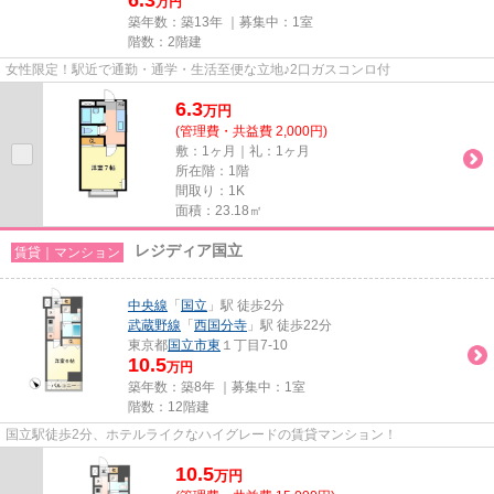
万円
築年数：築13年 ｜募集中：
1室
階数：2階建
女性限定！駅近で通勤・通学・生活至便な立地♪2口ガスコンロ付
6.3
万
円
(管理費・共益費 2,000円)
敷：1ヶ月｜礼：1ヶ月
所在階：1階
間取り：1K
面積：23.18㎡
レジディア国立
賃貸｜マンション
中央線
「
国立
」駅 徒歩2分
武蔵野線
「
西国分寺
」駅 徒歩22分
東京都
国立市
東
１丁目7-10
10.5
万円
築年数：築8年 ｜募集中：
1室
階数：12階建
国立駅徒歩2分、ホテルライクなハイグレードの賃貸マンション！
10.5
万
円