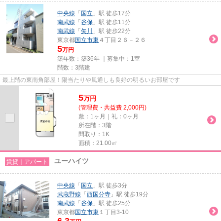
中央線
「
国立
」駅 徒歩17分
南武線
「
谷保
」駅 徒歩11分
南武線
「
矢川
」駅 徒歩22分
東京都
国立市
東
４丁目２６－２６
5
万円
築年数：築36年 ｜募集中：
1室
階数：3階建
最上階の東南角部屋！陽当たりや風通しも良好の明るいお部屋です
5
万
円
(管理費・共益費 2,000円)
敷：1ヶ月｜礼：0ヶ月
所在階：3階
間取り：1K
面積：21.00㎡
ユーハイツ
賃貸｜アパート
中央線
「
国立
」駅 徒歩3分
武蔵野線
「
西国分寺
」駅 徒歩19分
南武線
「
谷保
」駅 徒歩25分
東京都
国立市
東
１丁目3-10
6.3