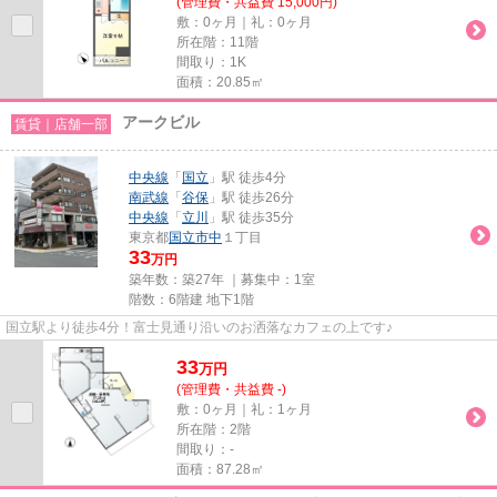
(管理費・共益費 15,000円)
敷：0ヶ月｜礼：0ヶ月
所在階：11階
間取り：1K
面積：20.85㎡
アークビル
賃貸｜店舗一部
中央線
「
国立
」駅 徒歩4分
南武線
「
谷保
」駅 徒歩26分
中央線
「
立川
」駅 徒歩35分
東京都
国立市
中
１丁目
33
万円
築年数：築27年 ｜募集中：
1室
階数：6階建 地下1階
国立駅より徒歩4分！富士見通り沿いのお洒落なカフェの上です♪
33
万
円
(管理費・共益費 -)
敷：0ヶ月｜礼：1ヶ月
所在階：2階
間取り：-
面積：87.28㎡