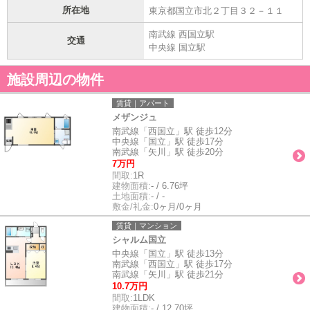
所在地
東京都国立市北２丁目３２－１１
南武線 西国立駅
交通
中央線 国立駅
施設周辺の物件
賃貸｜アパート
メザンジュ
南武線「西国立」駅 徒歩12分
中央線「国立」駅 徒歩17分
南武線「矢川」駅 徒歩20分
7万円
間取:
1R
建物面積:
- / 6.76坪
土地面積:
- / -
敷金/礼金:
0ヶ月/0ヶ月
賃貸｜マンション
シャルム国立
中央線「国立」駅 徒歩13分
南武線「西国立」駅 徒歩17分
南武線「矢川」駅 徒歩21分
10.7万円
間取:
1LDK
建物面積:
- / 12.70坪