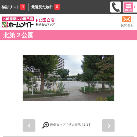
0
0
検討リスト
最近見た物件
お問合せ
北第２公園
前
次
画像タップで拡大表示【
1
/1】