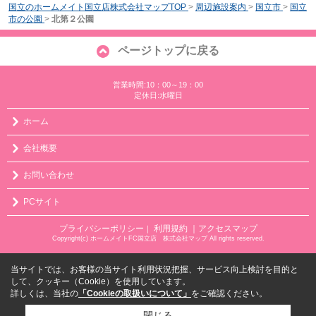
国立のホームメイト国立店株式会社マップTOP
>
周辺施設案内
>
国立市
>
国立
市の公園
>
北第２公園
ページトップに戻る
営業時間:10：00～19：00
定休日:水曜日
ホーム
会社概要
お問い合わせ
PCサイト
プライバシーポリシー
利用規約
｜アクセスマップ
｜
Copyright(c) ホームメイトFC国立店 株式会社マップ All rights reserved.
当サイトでは、お客様の当サイト利用状況把握、サービス向上検討を目的と
して、クッキー（Cookie）を使用しています。
詳しくは、当社の
「Cookieの取扱いについて」
をご確認ください。
閉じる