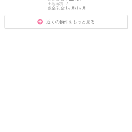
土地面積:
- / -
敷金/礼金:
1ヶ月/1ヶ月
近くの物件をもっと見る