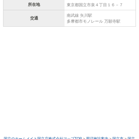
所在地
東京都国立市泉４丁目１６－７
南武線 矢川駅
交通
多摩都市モノレール 万願寺駅
国立のホームメイト国立店株式会社マップTOP
>
周辺施設案内
>
国立市
>
国立