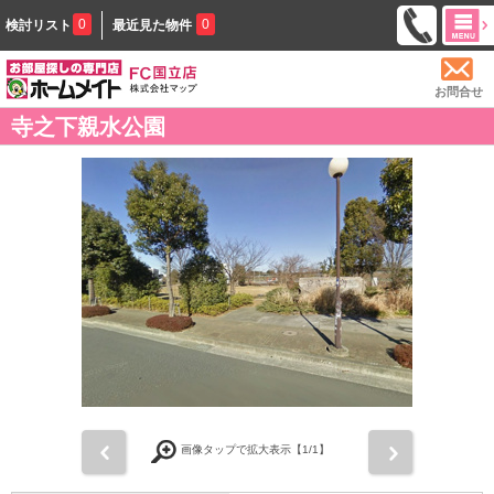
0
0
検討リスト
最近見た物件
お問合せ
寺之下親水公園
前
次
画像タップで拡大表示【
1
/1】