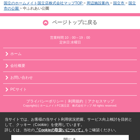
国立のホームメイト国立店株式会社マップTOP
>
周辺施設案内
>
国立市
>
国立
市の公園
>
中ふれあい公園
ページトップに戻る
営業時間:10：00～19：00
定休日:水曜日
ホーム
会社概要
お問い合わせ
PCサイト
プライバシーポリシー
利用規約
｜アクセスマップ
｜
Copyright(c) ホームメイトFC国立店 株式会社マップ All rights reserved.
当サイトでは、お客様の当サイト利用状況把握、サービス向上検討を目的と
して、クッキー（Cookie）を使用しています。
詳しくは、当社の
「Cookieの取扱いについて」
をご確認ください。
閉じる