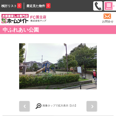
0
0
検討リスト
最近見た物件
お問合せ
中ふれあい公園
前
次
画像タップで拡大表示【
1
/1】