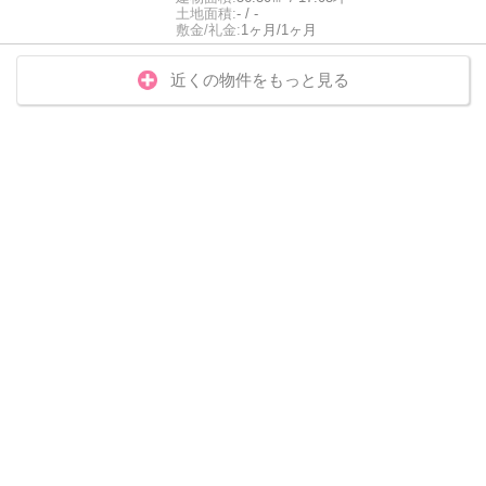
土地面積:
- / -
敷金/礼金:
1ヶ月/1ヶ月
近くの物件をもっと見る