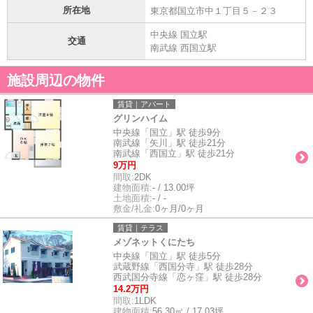
所在地
東京都国立市中１丁目５－２３
中央線 国立駅
交通
南武線 西国立駅
施設周辺の物件
賃貸｜アパート
グリンハイム
中央線「国立」駅 徒歩9分
南武線「矢川」駅 徒歩21分
南武線「西国立」駅 徒歩21分
9万円
間取:
2DK
建物面積:
- / 13.00坪
土地面積:
- / -
敷金/礼金:
0ヶ月/0ヶ月
賃貸｜テラス
メゾネットくにたち
中央線「国立」駅 徒歩5分
武蔵野線「西国分寺」駅 徒歩28分
西武国分寺線「恋ヶ窪」駅 徒歩28分
14.2万円
間取:
1LDK
建物面積:
56.30㎡ / 17.03坪