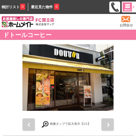
0
0
検討リスト
最近見た物件
お問合せ
ドトールコーヒー
前
次
画像タップで拡大表示【
1
/1】