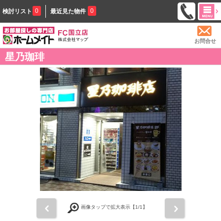
0
0
検討リスト
最近見た物件
お問合せ
星乃珈琲
前
次
画像タップで拡大表示【
1
/1】