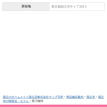
所在地
東京都国立市中１丁目8-1
国立のホームメイト国立店株式会社マップTOP
>
周辺施設案内
>
国立市
>
国立
市の喫茶店・カフェ
>
星乃珈琲