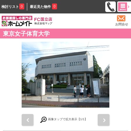
0
0
検討リスト
最近見た物件
お問合せ
東京女子体育大学
前
次
画像タップで拡大表示【
1
/1】