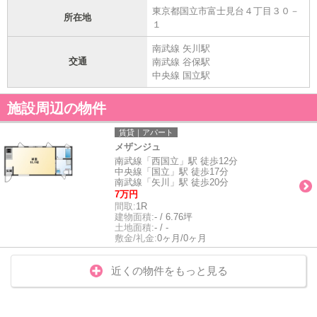
東京都国立市富士見台４丁目３０－
所在地
１
南武線 矢川駅
交通
南武線 谷保駅
中央線 国立駅
施設周辺の物件
賃貸｜アパート
メザンジュ
南武線「西国立」駅 徒歩12分
中央線「国立」駅 徒歩17分
南武線「矢川」駅 徒歩20分
7万円
間取:
1R
建物面積:
- / 6.76坪
土地面積:
- / -
敷金/礼金:
0ヶ月/0ヶ月
近くの物件をもっと見る