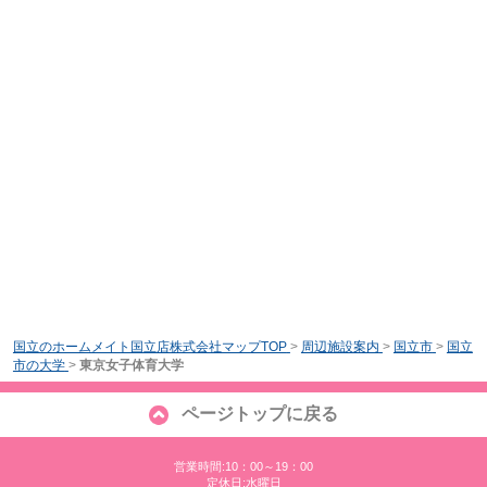
国立のホームメイト国立店株式会社マップTOP
>
周辺施設案内
>
国立市
>
国立
市の大学
>
東京女子体育大学
ページトップに戻る
営業時間:10：00～19：00
定休日:水曜日