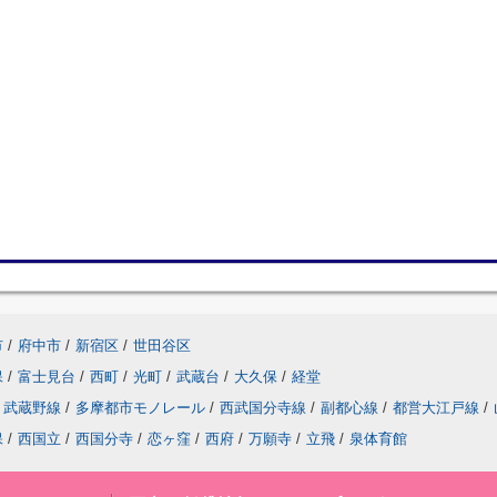
市
/
府中市
/
新宿区
/
世田谷区
保
/
富士見台
/
西町
/
光町
/
武蔵台
/
大久保
/
経堂
武蔵野線
/
多摩都市モノレール
/
西武国分寺線
/
副都心線
/
都営大江戸線
/
保
/
西国立
/
西国分寺
/
恋ヶ窪
/
西府
/
万願寺
/
立飛
/
泉体育館