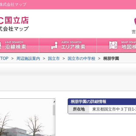
株式会社マップ
営
TOP
>
周辺施設案内
>
国立市
>
国立市の中学校
>
桐朋学園
桐朋学園の詳細情報
所在地
東京都国立市中３丁目1-1