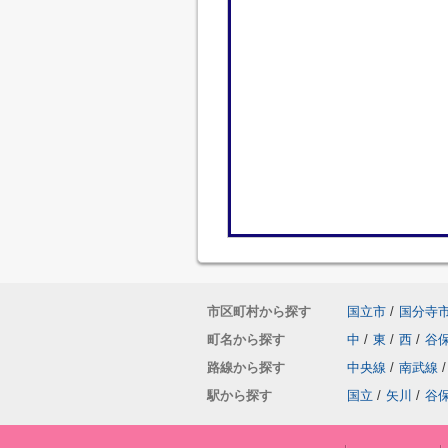
市区町村から探す
国立市
/
国分寺
町名から探す
中
/
東
/
西
/
谷
路線から探す
中央線
/
南武線
/
駅から探す
国立
/
矢川
/
谷