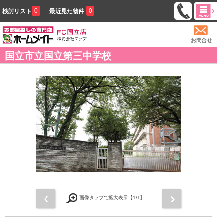
0
0
検討リスト
最近見た物件
お問合せ
国立市立国立第三中学校
前
次
画像タップで拡大表示【
1
/1】