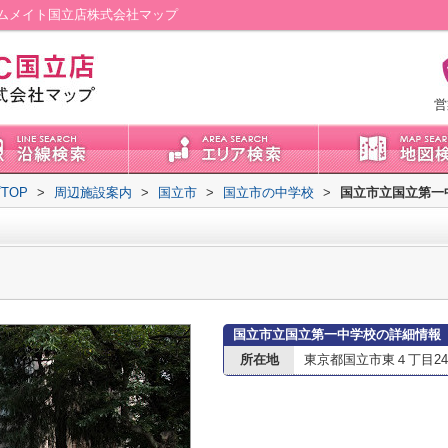
ムメイト国立店株式会社マップ
営
TOP
>
周辺施設案内
>
国立市
>
国立市の中学校
>
国立市立国立第一
国立市立国立第一中学校の詳細情報
所在地
東京都国立市東４丁目24