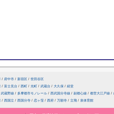
市
/
府中市
/
新宿区
/
世田谷区
保
/
富士見台
/
西町
/
光町
/
武蔵台
/
大久保
/
経堂
武蔵野線
/
多摩都市モノレール
/
西武国分寺線
/
副都心線
/
都営大江戸線
/
保
/
西国立
/
西国分寺
/
恋ヶ窪
/
西府
/
万願寺
/
立飛
/
泉体育館