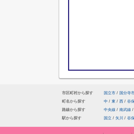
市区町村から探す
国立市
/
国分寺
町名から探す
中
/
東
/
西
/
谷
路線から探す
中央線
/
南武線
/
駅から探す
国立
/
矢川
/
谷