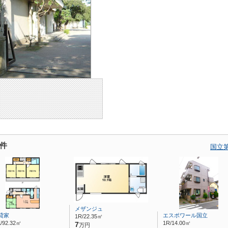
件
国立
メザンジュ
貸家
エスポワール国立
1R/22.35㎡
/92.32㎡
1R/14.00㎡
7
万円