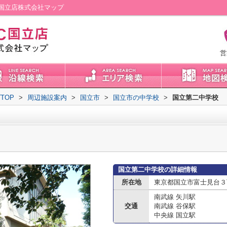
国立店株式会社マップ
営
TOP
>
周辺施設案内
>
国立市
>
国立市の中学校
>
国立第二中学校
国立第二中学校の詳細情報
所在地
東京都国立市富士見台３
南武線 矢川駅
交通
南武線 谷保駅
中央線 国立駅