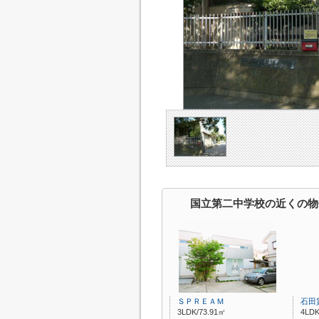
国立第二中学校の近くの物
ＳＰＲＥＡＭ
石田
3LDK/73.91㎡
4LDK