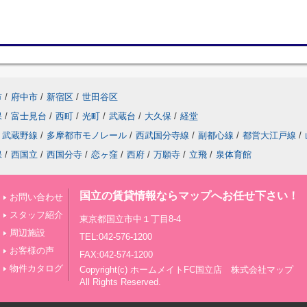
市
/
府中市
/
新宿区
/
世田谷区
保
/
富士見台
/
西町
/
光町
/
武蔵台
/
大久保
/
経堂
武蔵野線
/
多摩都市モノレール
/
西武国分寺線
/
副都心線
/
都営大江戸線
/
保
/
西国立
/
西国分寺
/
恋ヶ窪
/
西府
/
万願寺
/
立飛
/
泉体育館
国立の賃貸情報ならマップへお任せ下さい！
お問い合わせ
スタッフ紹介
東京都国立市中１丁目8-4
周辺施設
TEL:042-576-1200
お客様の声
FAX:042-574-1200
物件カタログ
Copyright(c) ホームメイトFC国立店 株式会社マップ
All Rights Reserved.