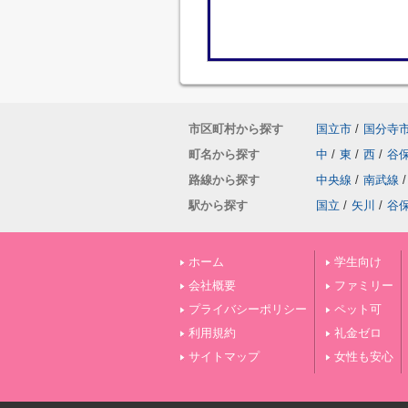
市区町村から探す
国立市
/
国分寺
町名から探す
中
/
東
/
西
/
谷
路線から探す
中央線
/
南武線
/
駅から探す
国立
/
矢川
/
谷
ホーム
学生向け
会社概要
ファミリー
プライバシーポリシー
ペット可
利用規約
礼金ゼロ
サイトマップ
女性も安心