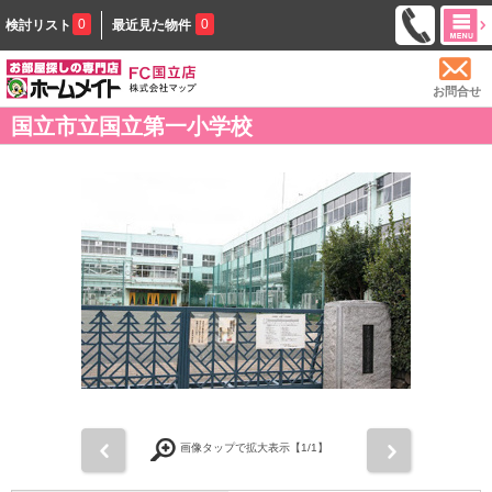
0
0
検討リスト
最近見た物件
お問合せ
国立市立国立第一小学校
前
次
画像タップで拡大表示【
1
/1】