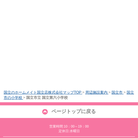
国立のホームメイト国立店株式会社マップTOP
>
周辺施設案内
>
国立市
>
国立
市の小学校
>
国立市立 国立第六小学校
ページトップに戻る
営業時間:10：00～19：00
定休日:水曜日