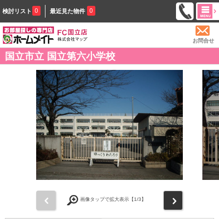
0
0
検討リスト
最近見た物件
お問合せ
国立市立 国立第六小学校
前
次
画像タップで拡大表示【
1
/3】