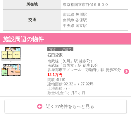
所在地
東京都国立市谷保６６００
南武線 矢川駅
交通
南武線 谷保駅
中央線 国立駅
施設周辺の物件
賃貸｜一戸建て
石田貸家
南武線「矢川」駅 徒歩7分
南武線「西国立」駅 徒歩18分
多摩都市モノレール「万願寺」駅 徒歩29分
12.1万円
間取:
4LDK
建物面積:
92.32㎡ / 27.92坪
土地面積:
- / -
敷金/礼金:
1ヶ月/1ヶ月
近くの物件をもっと見る