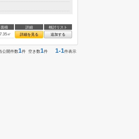
面積
詳細
検討リスト
7.35㎡
詳細を見る
追加する
1
1
1-1
当公開件数
件 空き数
件
件表示