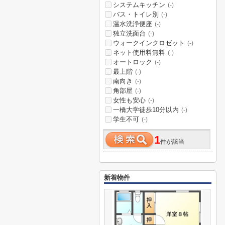
システムキッチン
(-)
バス・トイレ別
(-)
温水洗浄便座
(-)
独立洗面台
(-)
ウォークインクロゼット
(-)
ネット使用料無料
(-)
オートロック
(-)
最上階
(-)
南向き
(-)
角部屋
(-)
女性も安心
(-)
一橋大学徒歩10分以内
(-)
学生不可
(-)
1
件が該当
新着物件