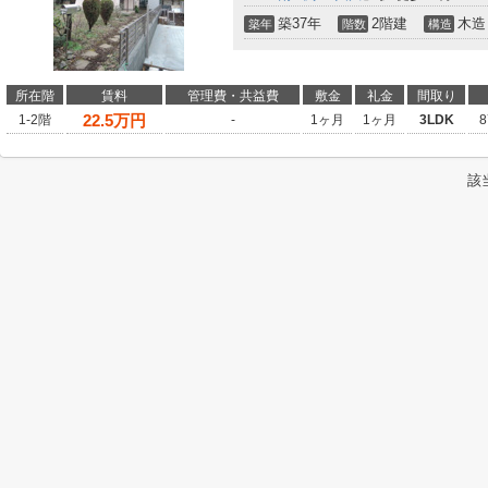
築37年
2階建
木造
築年
階数
構造
所在階
賃料
管理費・共益費
敷金
礼金
間取り
22.5
万円
1-2階
-
1ヶ月
1ヶ月
3LDK
8
該