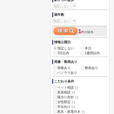
築年数
1
件が該当
情報公開日
指定しない
本日
3日以内
1週間以内
画像・動画あり
画像あり
動画あり
パノラマあり
こだわり条件
ペット相談
(-)
楽器相談
(-)
陽当り良好
(-)
女性限定
(-)
学生向け
(-)
家具・家電付き
(-)