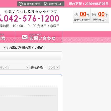
最終更新：2026年08月07日
00
00
件
件
最近見た物件
検討リスト
業時間：10：00～19：00
定休日：水曜日
ママの森幼稚園の近くの物件
表示件数：
７