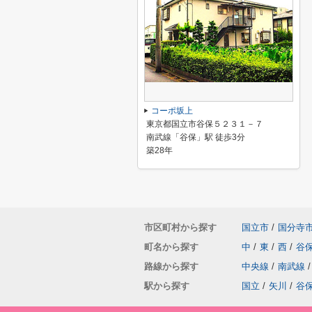
コーポ坂上
東京都国立市谷保５２３１－７
南武線「谷保」駅 徒歩3分
築28年
市区町村から探す
国立市
/
国分寺
町名から探す
中
/
東
/
西
/
谷
路線から探す
中央線
/
南武線
/
駅から探す
国立
/
矢川
/
谷