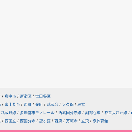
市
/
府中市
/
新宿区
/
世田谷区
保
/
富士見台
/
西町
/
光町
/
武蔵台
/
大久保
/
経堂
武蔵野線
/
多摩都市モノレール
/
西武国分寺線
/
副都心線
/
都営大江戸線
/
保
/
西国立
/
西国分寺
/
恋ヶ窪
/
西府
/
万願寺
/
立飛
/
泉体育館