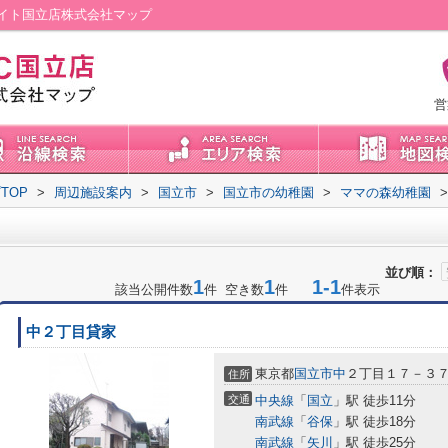
イト国立店株式会社マップ
営
TOP
>
周辺施設案内
>
国立市
>
国立市の幼稚園
>
ママの森幼稚園
>
並び順：
1
1
1-1
該当公開件数
件 空き数
件
件表示
中２丁目貸家
東京都
国立市
中
２丁目１７－３
住所
交通
中央線
「
国立
」駅 徒歩11分
南武線
「
谷保
」駅 徒歩18分
南武線
「
矢川
」駅 徒歩25分