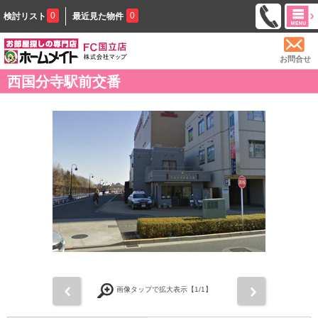
0
0
検討リスト
最近見た物件
お問合せ
西国分寺駅前交番
前
次
画像タップで拡大表示【
1
/1】