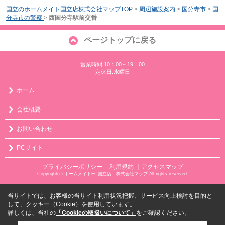
国立のホームメイト国立店株式会社マップTOP
>
周辺施設案内
>
国分寺市
>
国
分寺市の警察
>
西国分寺駅前交番
ページトップに戻る
営業時間:10：00～19：00
定休日:水曜日
ホーム
会社概要
お問い合わせ
PCサイト
プライバシーポリシー
利用規約
｜アクセスマップ
｜
Copyright(c) ホームメイトFC国立店 株式会社マップ All rights reserved.
当サイトでは、お客様の当サイト利用状況把握、サービス向上検討を目的と
して、クッキー（Cookie）を使用しています。
詳しくは、当社の
「Cookieの取扱いについて」
をご確認ください。