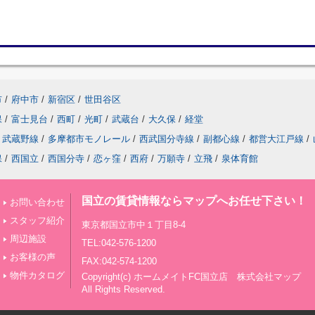
市
/
府中市
/
新宿区
/
世田谷区
保
/
富士見台
/
西町
/
光町
/
武蔵台
/
大久保
/
経堂
武蔵野線
/
多摩都市モノレール
/
西武国分寺線
/
副都心線
/
都営大江戸線
/
保
/
西国立
/
西国分寺
/
恋ヶ窪
/
西府
/
万願寺
/
立飛
/
泉体育館
国立の賃貸情報ならマップへお任せ下さい！
お問い合わせ
スタッフ紹介
東京都国立市中１丁目8-4
周辺施設
TEL:042-576-1200
お客様の声
FAX:042-574-1200
物件カタログ
Copyright(c) ホームメイトFC国立店 株式会社マップ
All Rights Reserved.