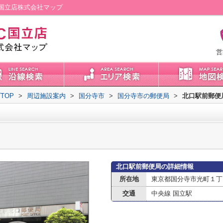
国立店株式会社マップ
営
TOP
>
周辺施設案内
>
国分寺市
>
国分寺市の郵便局
>
北口駅前郵便
北口駅前郵便局の詳細情報
所在地
東京都国分寺市光町１丁
交通
中央線 国立駅