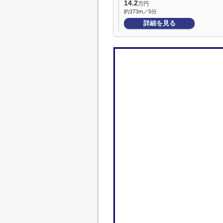
14.2
万円
約373m／5分
詳細を見る