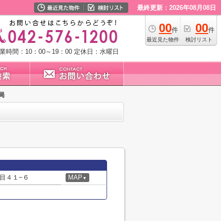
最終更新：2026年08月08日
00
00
件
件
最近見た物件
検討リスト
業時間：10：00～19：00
定休日：水曜日
局
目４１−６
MAP
▼