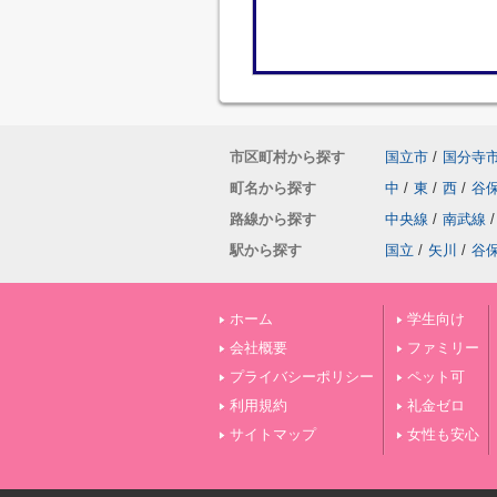
市区町村から探す
国立市
/
国分寺
町名から探す
中
/
東
/
西
/
谷
路線から探す
中央線
/
南武線
/
駅から探す
国立
/
矢川
/
谷
ホーム
学生向け
会社概要
ファミリー
プライバシーポリシー
ペット可
利用規約
礼金ゼロ
サイトマップ
女性も安心