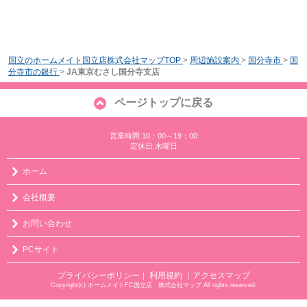
国立のホームメイト国立店株式会社マップTOP
>
周辺施設案内
>
国分寺市
>
国
分寺市の銀行
>
JA東京むさし国分寺支店
ページトップに戻る
営業時間:10：00～19：00
定休日:水曜日
ホーム
会社概要
お問い合わせ
PCサイト
プライバシーポリシー
利用規約
｜アクセスマップ
｜
Copyright(c) ホームメイトFC国立店 株式会社マップ All rights reserved.