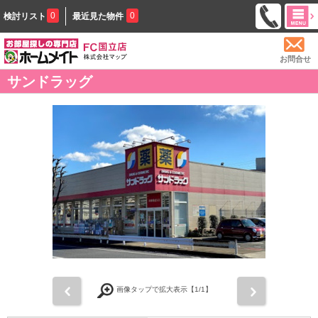
0
0
検討リスト
最近見た物件
お問合せ
サンドラッグ
前
次
画像タップで拡大表示【
1
/1】